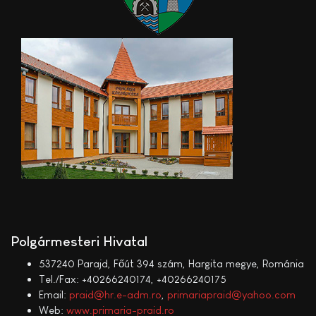
Polgármesteri Hivatal
537240 Parajd, Főút 394 szám, Hargita megye, Románia
Tel./Fax: +40266240174, +40266240175
Email:
praid@hr.e-adm.ro
,
primariapraid@yahoo.com
Web:
www.primaria-praid.ro