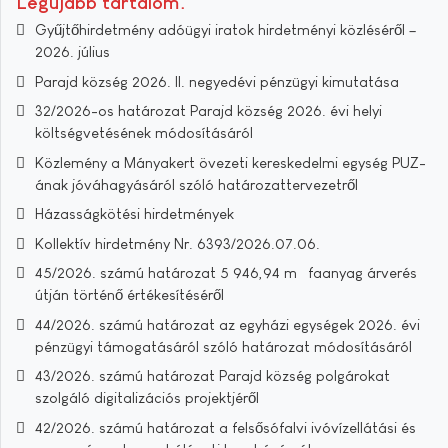
Legújabb tartalom
Gyűjtőhirdetmény adóügyi iratok hirdetményi közléséről –
2026. július
Parajd község 2026. II. negyedévi pénzügyi kimutatása
32/2026-os határozat Parajd község 2026. évi helyi
költségvetésének módosításáról
Közlemény a Mányakert övezeti kereskedelmi egység PUZ-
ának jóváhagyásáról szóló határozattervezetről
Házasságkötési hirdetmények
Kollektív hirdetmény Nr. 6393/2026.07.06.
45/2026. számú határozat 5 946,94 m³ faanyag árverés
útján történő értékesítéséről
44/2026. számú határozat az egyházi egységek 2026. évi
pénzügyi támogatásáról szóló határozat módosításáról
43/2026. számú határozat Parajd község polgárokat
szolgáló digitalizációs projektjéről
42/2026. számú határozat a felsősófalvi ivóvízellátási és