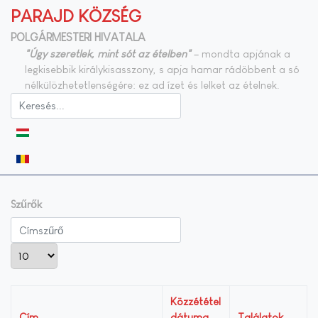
PARAJD KÖZSÉG
POLGÁRMESTERI HIVATALA
"Úgy szeretlek, mint sót az ételben"
– mondta apjának a
legkisebbik királykisasszony, s apja hamar rádöbbent a só
nélkülözhetetlenségére: ez ad ízet és lelket az ételnek.
Válasszon nyelvet
Szűrők
Címszűrő
Tételek #
Közzététel
Cím
dátuma
Találatok