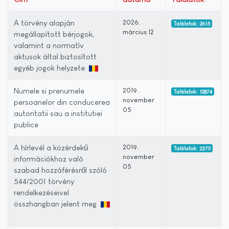
A törvény alapján
2026.
Találatok: 2615
március 12
megállapított bérjogok,
valamint a normatív
aktusok által biztosított
egyéb jogok helyzete
Numele si prenumele
2019.
Találatok: 12874
november
persoanelor din conducerea
05
autoritatii sau a institutiei
publice
A hírlevél a közérdekű
2019.
Találatok: 2375
november
információkhoz való
05
szabad hozzáférésről szóló
544/2001 törvény
rendelkezéseivel
összhangban jelent meg