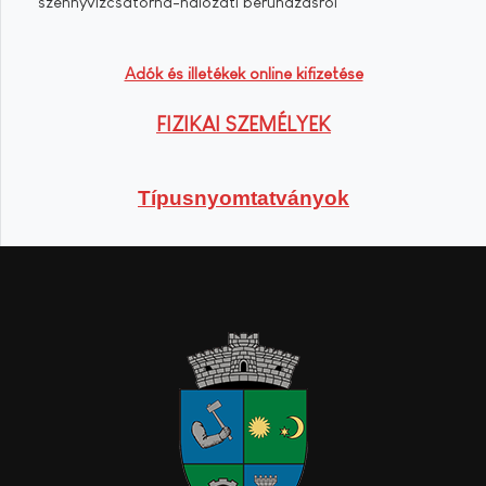
szennyvízcsatorna-hálózati beruházásról
Adók és illetékek online kifizetése
FIZIKAI SZEMÉLYEK
Típusnyomtatványok