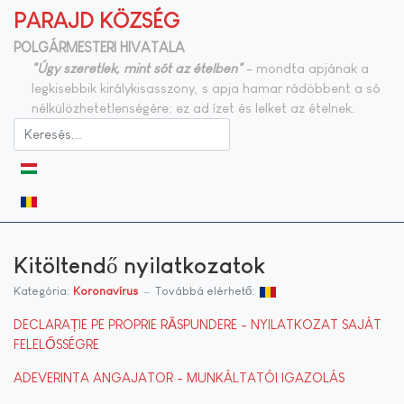
PARAJD KÖZSÉG
POLGÁRMESTERI HIVATALA
"Úgy szeretlek, mint sót az ételben"
– mondta apjának a
legkisebbik királykisasszony, s apja hamar rádöbbent a só
nélkülözhetetlenségére: ez ad ízet és lelket az ételnek.
Válasszon nyelvet
Kitöltendő nyilatkozatok
Kategória:
Koronavírus
Továbbá elérhető:
DECLARAȚIE PE PROPRIE RĂSPUNDERE - NYILATKOZAT SAJÁT
FELELŐSSÉGRE
ADEVERINTA ANGAJATOR - MUNKÁLTATÓI IGAZOLÁS