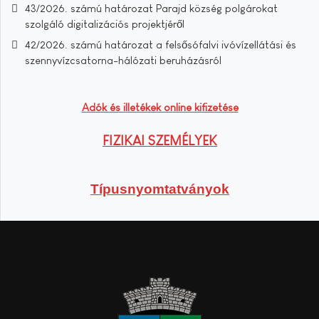
43/2026. számú határozat Parajd község polgárokat
szolgáló digitalizációs projektjéről
42/2026. számú határozat a felsősófalvi ivóvízellátási és
szennyvízcsatorna-hálózati beruházásról
Adók és illetékek online kifizetése
FIZIKAI SZEMÉLYEK
Típusnyomtatványok