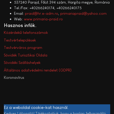
537240 Parajd, Főút 394 szám, Hargita megye, Románia
Tel./Fax: +40266240174, +40266240175
Email:
praid@hr.e-adm.ro
,
primariapraid@yahoo.com
Web:
www.primaria-praid.ro
Hasznos infók
Közérdekű telefonszámok
Testvértelepülések
Testvérváros program
Sóvidék Turisztikai Oldala
Sóvidéki Szálláshelyek
Általános adatvédelmi rendelet (GDPR)
Koronavírus
Ez a weboldal cookie-kat használ.
Kedves Látogató! Tájékoztatjuk, hogy a honlap felhasználói