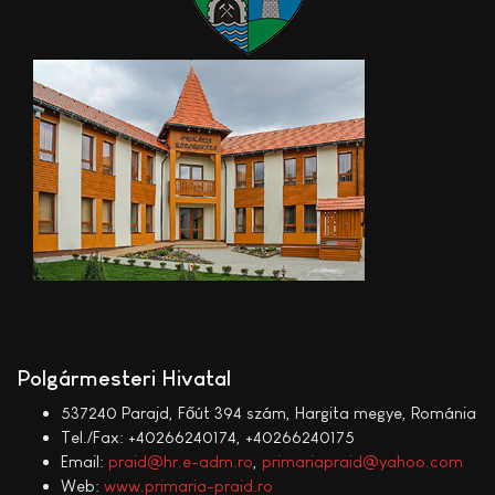
Polgármesteri Hivatal
537240 Parajd, Főút 394 szám, Hargita megye, Románia
Tel./Fax: +40266240174, +40266240175
Email:
praid@hr.e-adm.ro
,
primariapraid@yahoo.com
Web:
www.primaria-praid.ro