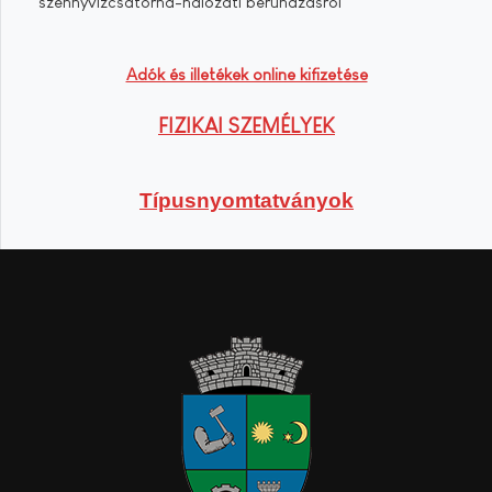
szennyvízcsatorna-hálózati beruházásról
Adók és illetékek online kifizetése
FIZIKAI SZEMÉLYEK
Típusnyomtatványok