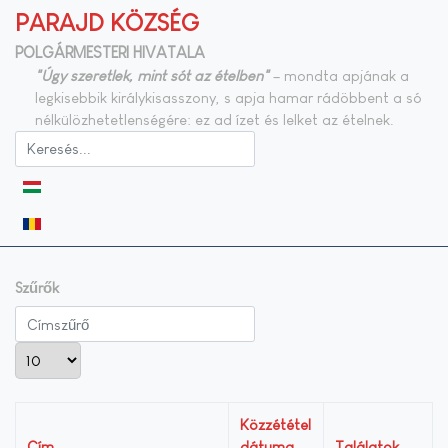
PARAJD KÖZSÉG
POLGÁRMESTERI HIVATALA
"Úgy szeretlek, mint sót az ételben"
– mondta apjának a
legkisebbik királykisasszony, s apja hamar rádöbbent a só
nélkülözhetetlenségére: ez ad ízet és lelket az ételnek.
Válasszon nyelvet
Szűrők
Címszűrő
Tételek #
Közzététel
Cím
dátuma
Találatok