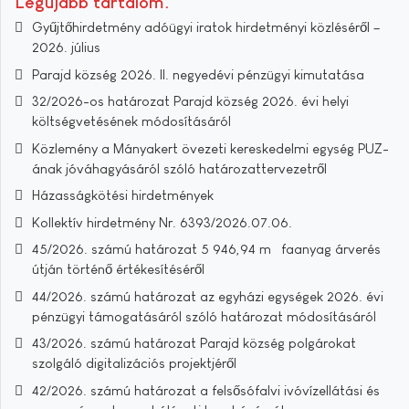
Legújabb tartalom
Gyűjtőhirdetmény adóügyi iratok hirdetményi közléséről –
2026. július
Parajd község 2026. II. negyedévi pénzügyi kimutatása
32/2026-os határozat Parajd község 2026. évi helyi
költségvetésének módosításáról
Közlemény a Mányakert övezeti kereskedelmi egység PUZ-
ának jóváhagyásáról szóló határozattervezetről
Házasságkötési hirdetmények
Kollektív hirdetmény Nr. 6393/2026.07.06.
45/2026. számú határozat 5 946,94 m³ faanyag árverés
útján történő értékesítéséről
44/2026. számú határozat az egyházi egységek 2026. évi
pénzügyi támogatásáról szóló határozat módosításáról
43/2026. számú határozat Parajd község polgárokat
szolgáló digitalizációs projektjéről
42/2026. számú határozat a felsősófalvi ivóvízellátási és