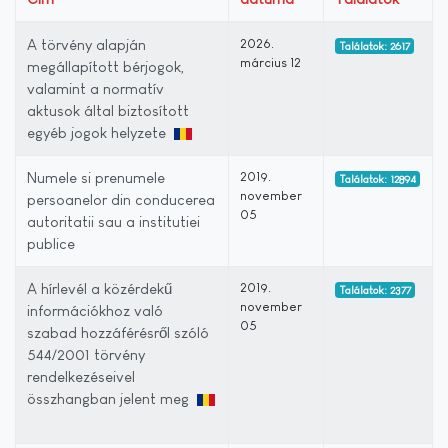
A törvény alapján
2026.
Találatok: 2617
március 12
megállapított bérjogok,
valamint a normatív
aktusok által biztosított
egyéb jogok helyzete
Numele si prenumele
2019.
Találatok: 12894
november
persoanelor din conducerea
05
autoritatii sau a institutiei
publice
A hírlevél a közérdekű
2019.
Találatok: 2377
november
információkhoz való
05
szabad hozzáférésről szóló
544/2001 törvény
rendelkezéseivel
összhangban jelent meg