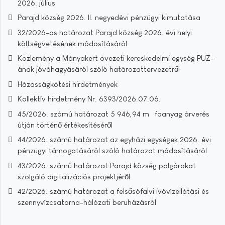
2026. július
Parajd község 2026. II. negyedévi pénzügyi kimutatása
32/2026-os határozat Parajd község 2026. évi helyi
költségvetésének módosításáról
Közlemény a Mányakert övezeti kereskedelmi egység PUZ-
ának jóváhagyásáról szóló határozattervezetről
Házasságkötési hirdetmények
Kollektív hirdetmény Nr. 6393/2026.07.06.
45/2026. számú határozat 5 946,94 m³ faanyag árverés
útján történő értékesítéséről
44/2026. számú határozat az egyházi egységek 2026. évi
pénzügyi támogatásáról szóló határozat módosításáról
43/2026. számú határozat Parajd község polgárokat
szolgáló digitalizációs projektjéről
42/2026. számú határozat a felsősófalvi ivóvízellátási és
szennyvízcsatorna-hálózati beruházásról