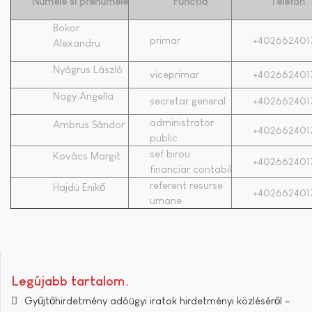
Numele si prenumele
Functia
Telefon
Bokor
primar
+402662401
Alexandru
Nyágrus László
viceprimar
+402662401
Nagy Angella
secretar general
+402662401
administrator
Ambrus Sándor
+402662401
public
sef birou
Kovács Margit
+402662401
financiar contabil
referent resurse
Hajdú Enikő
+402662401
umane
Legújabb tartalom
Gyűjtőhirdetmény adóügyi iratok hirdetményi közléséről –