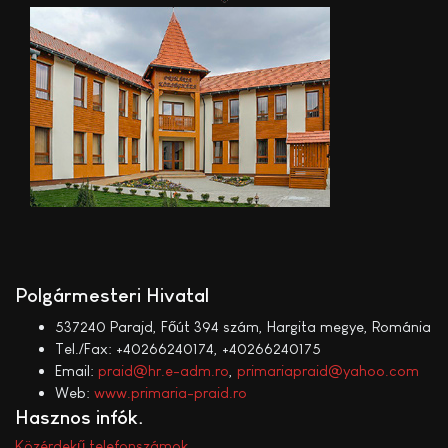
Polgármesteri Hivatal
537240 Parajd, Főút 394 szám, Hargita megye, Románia
Tel./Fax: +40266240174, +40266240175
Email:
praid@hr.e-adm.ro
,
primariapraid@yahoo.com
Web:
www.primaria-praid.ro
Hasznos infók
Közérdekű telefonszámok