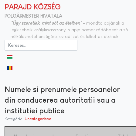
PARAJD KÖZSÉG
POLGÁRMESTERI HIVATALA
"Úgy szeretlek, mint sót az ételben"
– mondta apjának a
legkisebbik királykisasszony, s apja hamar rádöbbent a só
nélkülözhetetlenségére: ez ad ízet és lelket az ételnek.
Válasszon nyelvet
Numele si prenumele persoanelor
din conducerea autoritatii sau a
institutiei publice
Kategória:
Uncategorised