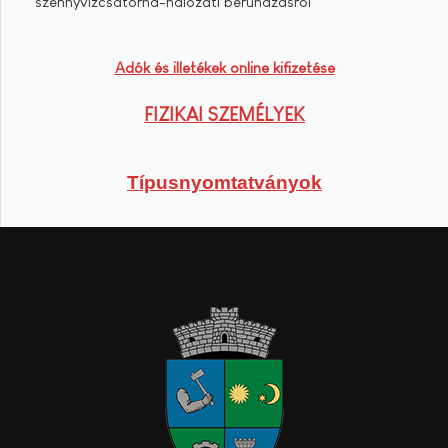
szennyvízcsatorna-hálózati beruházásról
Adók és illetékek online kifizetése
FIZIKAI SZEMÉLYEK
Típusnyomtatványok