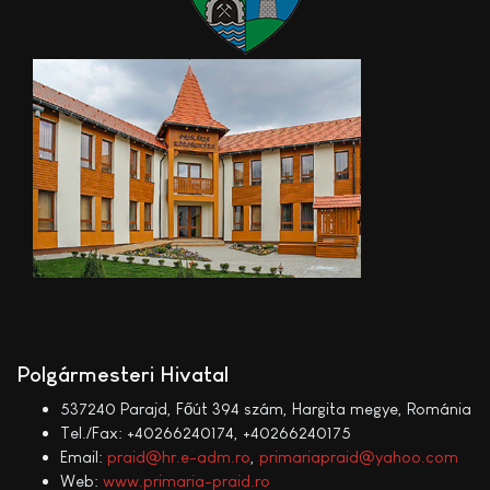
Polgármesteri Hivatal
537240 Parajd, Főút 394 szám, Hargita megye, Románia
Tel./Fax: +40266240174, +40266240175
Email:
praid@hr.e-adm.ro
,
primariapraid@yahoo.com
Web:
www.primaria-praid.ro