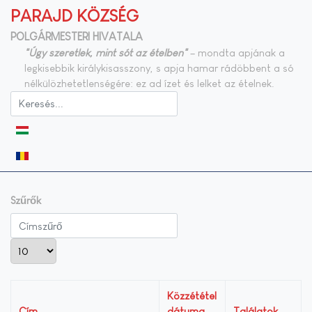
PARAJD KÖZSÉG
POLGÁRMESTERI HIVATALA
"Úgy szeretlek, mint sót az ételben"
– mondta apjának a
legkisebbik királykisasszony, s apja hamar rádöbbent a só
nélkülözhetetlenségére: ez ad ízet és lelket az ételnek.
Válasszon nyelvet
Szűrők
Címszűrő
Tételek #
Közzététel
Cím
dátuma
Találatok