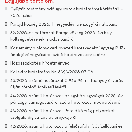
Legújabb tartalom
Gyűjtőhirdetmény adóügyi iratok hirdetményi közléséről –
2026. július
Parajd község 2026. II. negyedévi pénzügyi kimutatása
32/2026-os határozat Parajd község 2026. évi helyi
költségvetésének módosításáról
Közlemény a Mányakert övezeti kereskedelmi egység PUZ-
ának jóváhagyásáról szóló határozattervezetről
Házasságkötési hirdetmények
Kollektív hirdetmény Nr. 6393/2026.07.06.
45/2026. számú határozat 5 946,94 m³ faanyag árverés
útján történő értékesítéséről
44/2026. számú határozat az egyházi egységek 2026. évi
pénzügyi támogatásáról szóló határozat módosításáról
43/2026. számú határozat Parajd község polgárokat
szolgáló digitalizációs projektjéről
42/2026. számú határozat a felsősófalvi ivóvízellátási és