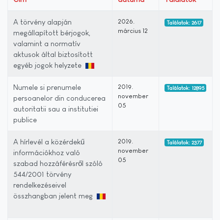
A törvény alapján
2026.
Találatok: 2617
március 12
megállapított bérjogok,
valamint a normatív
aktusok által biztosított
egyéb jogok helyzete
Numele si prenumele
2019.
Találatok: 12895
november
persoanelor din conducerea
05
autoritatii sau a institutiei
publice
A hírlevél a közérdekű
2019.
Találatok: 2377
november
információkhoz való
05
szabad hozzáférésről szóló
544/2001 törvény
rendelkezéseivel
összhangban jelent meg