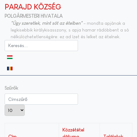
PARAJD KÖZSÉG
POLGÁRMESTERI HIVATALA
"Úgy szeretlek, mint sót az ételben"
– mondta apjának a
legkisebbik királykisasszony, s apja hamar rádöbbent a só
nélkülözhetetlenségére: ez ad ízet és lelket az ételnek.
Válasszon nyelvet
Szűrők
Címszűrő
Tételek #
Közzététel
Cím
dátuma
Találatok