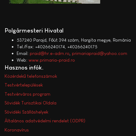
Polgármesteri Hivatal
537240 Parajd, Főút 394 szám, Hargita megye, Románia
Tel./Fax: +40266240174, +40266240175
Email:
praid@hr.e-adm.ro
,
primariapraid@yahoo.com
Web:
www.primaria-praid.ro
Hasznos infók
Közérdekű telefonszámok
Testvértelepülések
Testvérváros program
Sóvidék Turisztikai Oldala
Sóvidéki Szálláshelyek
Általános adatvédelmi rendelet (GDPR)
Koronavírus