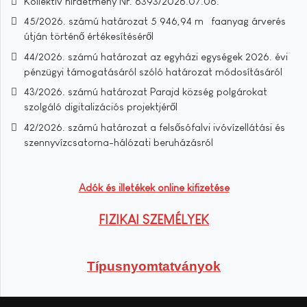
Kollektív hirdetmény Nr. 6393/2026.07.06.
45/2026. számú határozat 5 946,94 m³ faanyag árverés
útján történő értékesítéséről
44/2026. számú határozat az egyházi egységek 2026. évi
pénzügyi támogatásáról szóló határozat módosításáról
43/2026. számú határozat Parajd község polgárokat
szolgáló digitalizációs projektjéről
42/2026. számú határozat a felsősófalvi ivóvízellátási és
szennyvízcsatorna-hálózati beruházásról
Adók és illetékek online kifizetése
FIZIKAI SZEMÉLYEK
Típusnyomtatványok