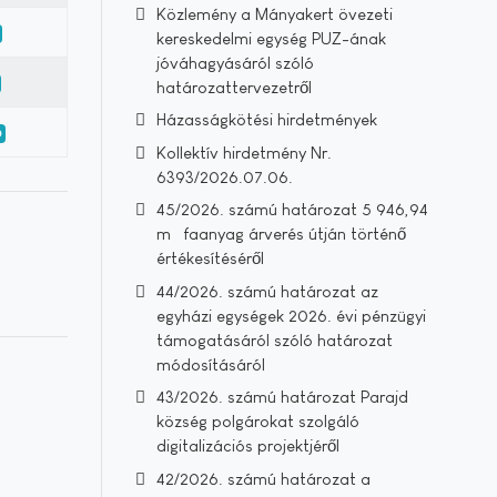
Közlemény a Mányakert övezeti
kereskedelmi egység PUZ-ának
jóváhagyásáról szóló
határozattervezetről
Házasságkötési hirdetmények
0
Kollektív hirdetmény Nr.
6393/2026.07.06.
45/2026. számú határozat 5 946,94
m³ faanyag árverés útján történő
értékesítéséről
44/2026. számú határozat az
egyházi egységek 2026. évi pénzügyi
támogatásáról szóló határozat
módosításáról
43/2026. számú határozat Parajd
község polgárokat szolgáló
digitalizációs projektjéről
42/2026. számú határozat a