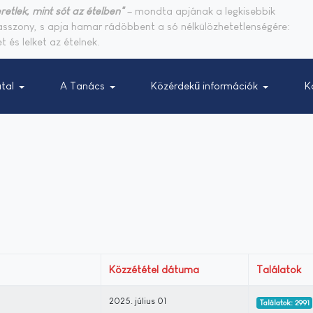
retlek, mint sót az ételben"
– mondta apjának a legkisebbik
sasszony, s apja hamar rádöbbent a só nélkülözhetetlenségére:
t és lelket az ételnek.
tal
A Tanács
Közérdekű információk
K
Közzététel dátuma
Találatok
2025. július 01
Találatok: 2991