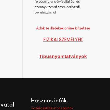
felsősófalvi ivóvízellátási és
szennyvízcsatorna-hálózati
beruházásról
Adók és illetékek online kifizetése
FIZIKAI SZEMÉLYEK
Típusnyomtatványok
Hasznos infók
ivatal
Közérdekű telefonszámok