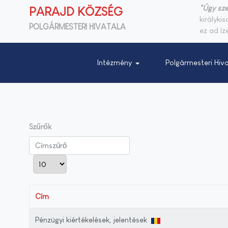
"Úgy sze
PARAJD KÖZSÉG
királyki
POLGÁRMESTERI HIVATALA
ez ad íze
Intézmény
Polgármesteri Hiva
Szűrők
Címszűrő
Tételek #
Cím
Pénzügyi kiértékelések, jelentések