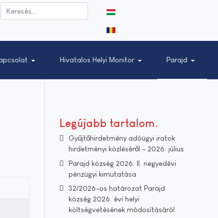
Válasszon nyelvet
apcsolat
Hivatalos Helyi Monitor
Parajd
Legújabb tartalom
Gyűjtőhirdetmény adóügyi iratok
hirdetményi közléséről – 2026. július
Parajd község 2026. II. negyedévi
pénzügyi kimutatása
32/2026-os határozat Parajd
község 2026. évi helyi
költségvetésének módosításáról