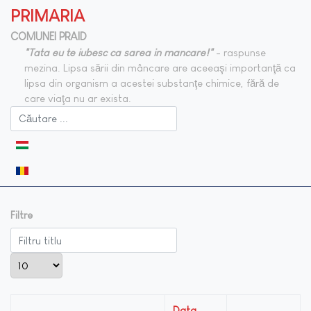
PRIMARIA
COMUNEI PRAID
"Tata eu te iubesc ca sarea in mancare!"
- raspunse
mezina. Lipsa sării din mâncare are aceeaşi importanţă ca
lipsa din organism a acestei substanţe chimice, fără de
care viaţa nu ar exista.
Selectați limba dvs
Filtre
Filtru titlu
Afișare #
Data