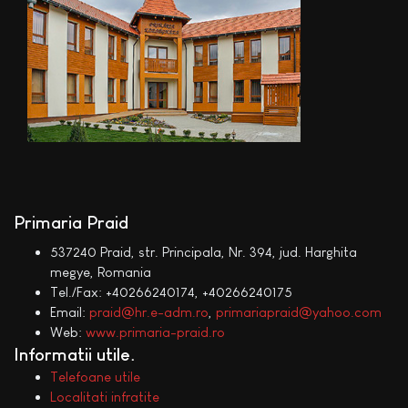
Primaria Praid
537240 Praid, str. Principala, Nr. 394, jud. Harghita
megye, Romania
Tel./Fax: +40266240174, +40266240175
Email:
praid@hr.e-adm.ro
,
primariapraid@yahoo.com
Web:
www.primaria-praid.ro
Informatii utile
Telefoane utile
Localitati infratite