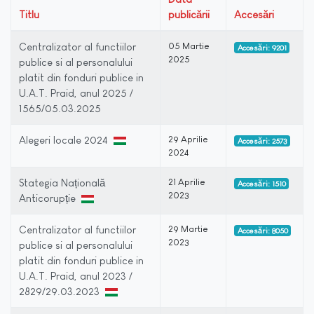
Titlu
publicării
Accesări
Centralizator al functiilor
05 Martie
Accesări: 9201
2025
publice si al personalului
platit din fonduri publice in
U.A.T. Praid, anul 2025 /
1565/05.03.2025
Alegeri locale 2024
29 Aprilie
Accesări: 2573
2024
Stategia Națională
21 Aprilie
Accesări: 1510
2023
Anticorupție
Centralizator al functiilor
29 Martie
Accesări: 8050
2023
publice si al personalului
platit din fonduri publice in
U.A.T. Praid, anul 2023 /
2829/29.03.2023