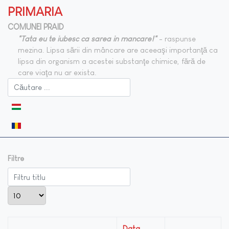
PRIMARIA
COMUNEI PRAID
"Tata eu te iubesc ca sarea in mancare!"
- raspunse
mezina. Lipsa sării din mâncare are aceeaşi importanţă ca
lipsa din organism a acestei substanţe chimice, fără de
care viaţa nu ar exista.
Selectați limba dvs
Filtre
Filtru titlu
Afișare #
Data