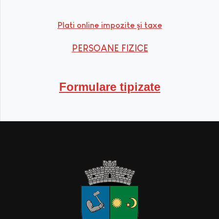
Plati online impozite şi taxe
PERSOANE FIZICE
Formulare tipizate