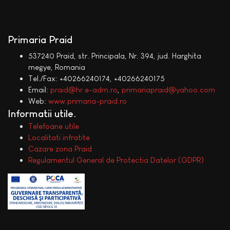
Primaria Praid
537240 Praid, str. Principala, Nr. 394, jud. Harghita
megye, Romania
Tel./Fax: +40266240174, +40266240175
Email:
praid@hr.e-adm.ro
,
primariapraid@yahoo.com
Web:
www.primaria-praid.ro
Informatii utile
Telefoane utile
Localitati infratite
Cazare zona Praid
Regulamentul General de Protectia Datelor (GDPR)