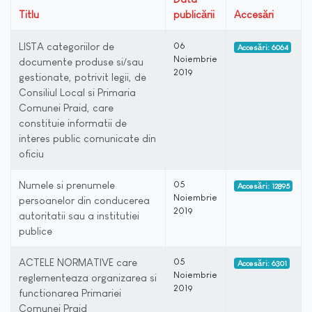
Titlu
publicării
Accesări
LISTA categoriilor de
06
Accesări: 6064
Noiembrie
documente produse si/sau
2019
gestionate, potrivit legii, de
Consiliul Local si Primaria
Comunei Praid, care
constituie informatii de
interes public comunicate din
oficiu
Numele si prenumele
05
Accesări: 12895
Noiembrie
persoanelor din conducerea
2019
autoritatii sau a institutiei
publice
ACTELE NORMATIVE care
05
Accesări: 6301
Noiembrie
reglementeaza organizarea si
2019
functionarea Primariei
Comunei Praid