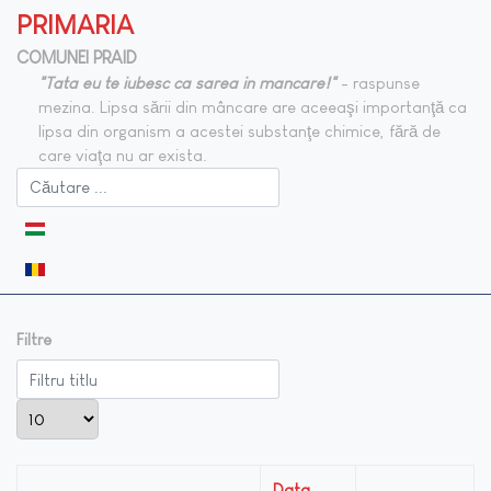
PRIMARIA
COMUNEI PRAID
"Tata eu te iubesc ca sarea in mancare!"
- raspunse
mezina. Lipsa sării din mâncare are aceeaşi importanţă ca
lipsa din organism a acestei substanţe chimice, fără de
care viaţa nu ar exista.
Selectați limba dvs
Filtre
Filtru titlu
Afișare #
Data