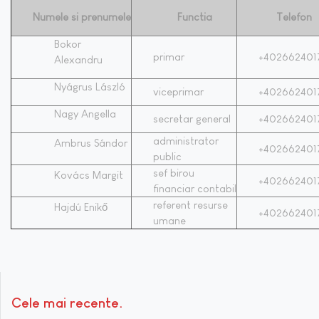
Numele si prenumele
Functia
Telefon
Bokor
primar
+402662401
Alexandru
Nyágrus László
viceprimar
+402662401
Nagy Angella
secretar general
+402662401
administrator
Ambrus Sándor
+402662401
public
sef birou
Kovács Margit
+402662401
financiar contabil
referent resurse
Hajdú Enikő
+402662401
umane
Cele mai recente