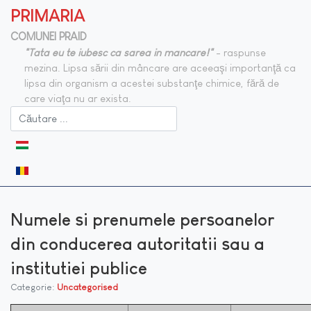
PRIMARIA
COMUNEI PRAID
"Tata eu te iubesc ca sarea in mancare!"
- raspunse
mezina. Lipsa sării din mâncare are aceeaşi importanţă ca
lipsa din organism a acestei substanţe chimice, fără de
care viaţa nu ar exista.
Selectați limba dvs
Numele si prenumele persoanelor
din conducerea autoritatii sau a
institutiei publice
Categorie:
Uncategorised