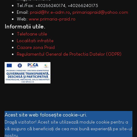
Tel./Fax: +40266240174, +40266240175
Email:
praid@hr.e-adm.ro
,
primariapraid@yahoo.com
Web:
www.primaria-praid.ro
Informatii utile
Telefoane utile
Localitati infratite
Cazare zona Praid
Regulamentul General de Protectia Datelor (GDPR)
Acest site web folosește cookie-uri.
Dragă vizitator! Acest site utilizează module cookie pentru a
vă asigura că beneficiați de cea mai bună experiență pe site-ul
nostru.