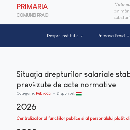
"Tata eu
PRIMARIA
din mânc
COMUNEI PRAID
substanţ
Despre institutie
Primaria Praid
Situaţia drepturilor salariale stab
prevăzute de acte normative
Categorie:
Publicatii
Disponibil:
2026
Centralizator al functiilor publice si al personalului platit 