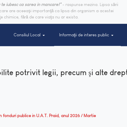
 te iubesc ca sarea in mancare!"
- raspunse mezina. Lipsa sării
are are aceeaşi importanţă ca lipsa din organism a acestei
e chimice, fără de care viaţa nu ar exista.
Consiliul Local
Informaţii de interes public
ilite potrivit legii, precum şi alte drep
din fonduri publice in U.A.T. Praid, anul 2026 / Martie