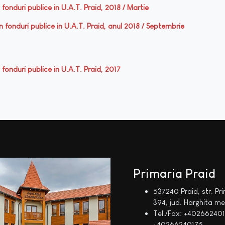
n fonduri publice in U.A.T. Praid, 2018 / Martie
din fonduri publice in U.A.T. Praid, anul 2018 / Septembrie
n fonduri publice in U.A.T. Praid, 2017
Primaria Praid
537240 Praid, str. Pri
394, jud. Harghita m
Tel./Fax: +402662401
+40266240175