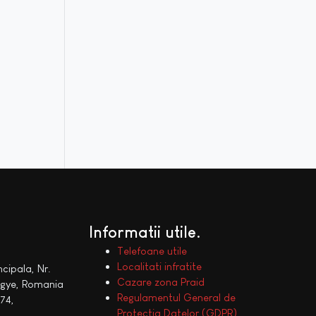
Informatii utile
Telefoane utile
Localitati infratite
ncipala, Nr.
Cazare zona Praid
egye, Romania
Regulamentul General de
74,
Protectia Datelor (GDPR)