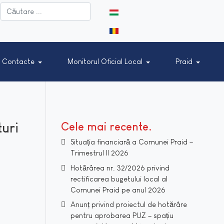
Selectați limba dvs
Contacte
Monitorul Oficial Local
Praid
turi
Cele mai recente
Situația financiară a Comunei Praid –
Trimestrul II 2026
Hotărârea nr. 32/2026 privind
rectificarea bugetului local al
Comunei Praid pe anul 2026
Anunț privind proiectul de hotărâre
pentru aprobarea PUZ – spațiu