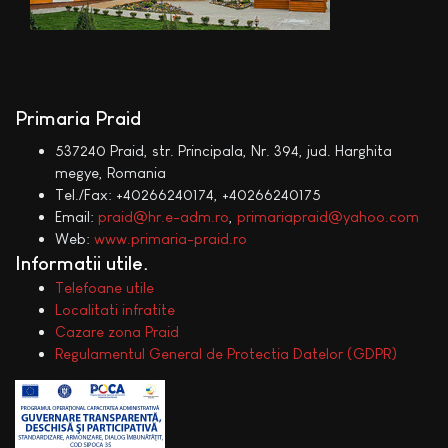
Primaria Praid
537240 Praid, str. Principala, Nr. 394, jud. Harghita
megye, Romania
Tel./Fax: +40266240174, +40266240175
Email:
praid@hr.e-adm.ro
,
primariapraid@yahoo.com
Web:
www.primaria-praid.ro
Informatii utile
Telefoane utile
Localitati infratite
Cazare zona Praid
Regulamentul General de Protectia Datelor (GDPR)