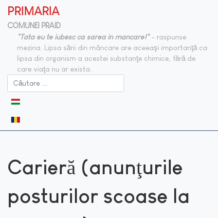
PRIMARIA
COMUNEI PRAID
"Tata eu te iubesc ca sarea in mancare!"
- raspunse
mezina. Lipsa sării din mâncare are aceeaşi importanţă ca
lipsa din organism a acestei substanţe chimice, fără de
care viaţa nu ar exista.
Selectați limba dvs
Carieră (anunţurile
posturilor scoase la