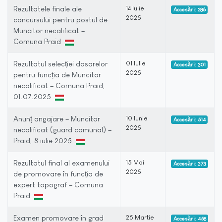
Rezultatele finale ale
14 Iulie
Accesări: 286
2025
concursului pentru postul de
Muncitor necalificat –
Comuna Praid
Rezultatul selecției dosarelor
01 Iulie
Accesări: 301
2025
pentru funcția de Muncitor
necalificat – Comuna Praid,
01.07.2025
Anunț angajare – Muncitor
10 Iunie
Accesări: 514
2025
necalificat (guard comunal) –
Praid, 8 iulie 2025
Rezultatul final al examenului
15 Mai
Accesări: 373
2025
de promovare în funcția de
expert topograf – Comuna
Praid
Examen promovare în grad
25 Martie
Accesări: 458