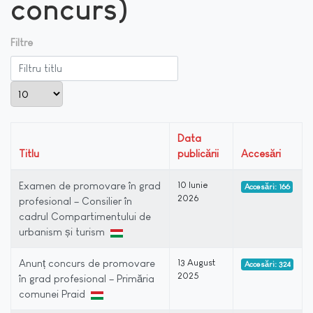
concurs)
Filtre
Filtru titlu
Afișare #
Data
Titlu
publicării
Accesări
Examen de promovare în grad
10 Iunie
Accesări: 166
2026
profesional – Consilier în
cadrul Compartimentului de
urbanism și turism
Anunț concurs de promovare
13 August
Accesări: 324
2025
în grad profesional – Primăria
comunei Praid