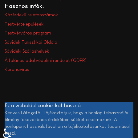
Hasznos infók
Közérdekű telefonszámok
Testvértelepülések
Testvérváros program
Sóvidék Turisztikai Oldala
Sóvidéki Szálláshelyek
Általános adatvédelmi rendelet (GDPR)
Koronavírus
Ez a weboldal cookie-kat használ.
Kedves Látogató! Tájékoztatjuk, hogy a honlap felhasználói
élmény fokozásának érdekében sütiket alkalmazunk. A
honlapunk használatával ön a tájékoztatásunkat tudomásul
♿
veszi.