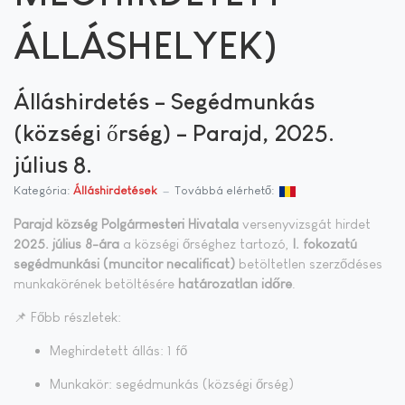
ÁLLÁSHELYEK)
Álláshirdetés – Segédmunkás
(községi őrség) – Parajd, 2025.
július 8.
Kategória:
Álláshirdetések
Továbbá elérhető:
Parajd község Polgármesteri Hivatala
versenyvizsgát hirdet
2025. július 8-ára
a községi őrséghez tartozó,
I. fokozatú
segédmunkási (muncitor necalificat)
betöltetlen szerződéses
munkakörének betöltésére
határozatlan időre
.
📌 Főbb részletek:
Meghirdetett állás: 1 fő
Munkakör: segédmunkás (községi őrség)