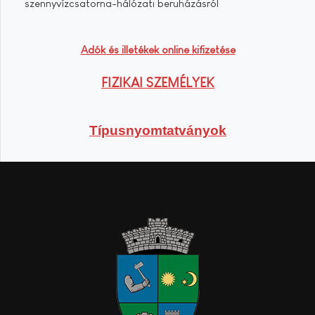
szennyvízcsatorna-hálózati beruházásról
Adók és illetékek online kifizetése
FIZIKAI SZEMÉLYEK
Típusnyomtatványok