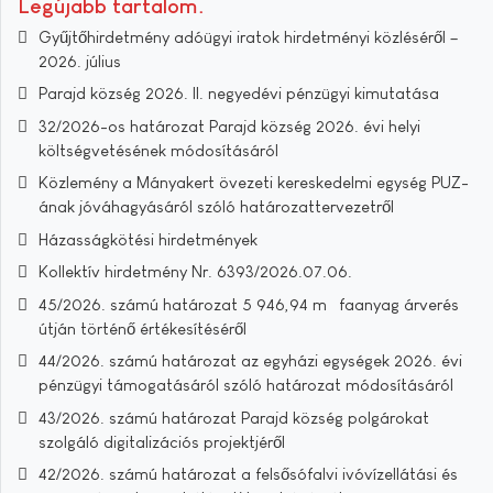
Legújabb tartalom
Gyűjtőhirdetmény adóügyi iratok hirdetményi közléséről –
2026. július
Parajd község 2026. II. negyedévi pénzügyi kimutatása
32/2026-os határozat Parajd község 2026. évi helyi
költségvetésének módosításáról
Közlemény a Mányakert övezeti kereskedelmi egység PUZ-
ának jóváhagyásáról szóló határozattervezetről
Házasságkötési hirdetmények
Kollektív hirdetmény Nr. 6393/2026.07.06.
45/2026. számú határozat 5 946,94 m³ faanyag árverés
útján történő értékesítéséről
44/2026. számú határozat az egyházi egységek 2026. évi
pénzügyi támogatásáról szóló határozat módosításáról
43/2026. számú határozat Parajd község polgárokat
szolgáló digitalizációs projektjéről
42/2026. számú határozat a felsősófalvi ivóvízellátási és