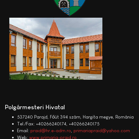
Polgármesteri Hivatal
537240 Parajd, Főút 394 szám, Hargita megye, Románia
Tel./Fax: +40266240174, +40266240175
Email:
praid@hr.e-adm.ro
,
primariapraid@yahoo.com
Web:
www.primaria-praid.ro