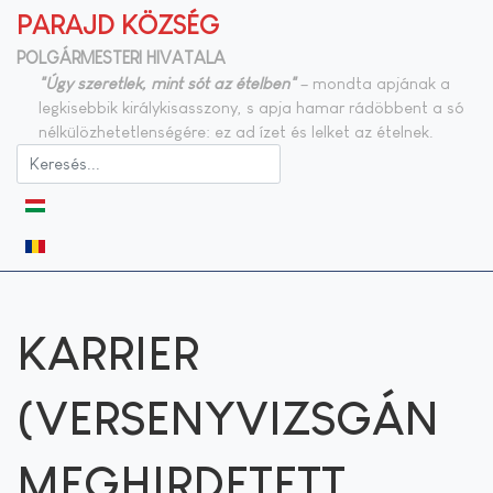
PARAJD KÖZSÉG
POLGÁRMESTERI HIVATALA
"Úgy szeretlek, mint sót az ételben"
– mondta apjának a
legkisebbik királykisasszony, s apja hamar rádöbbent a só
nélkülözhetetlenségére: ez ad ízet és lelket az ételnek.
Válasszon nyelvet
KARRIER
(VERSENYVIZSGÁN
MEGHIRDETETT