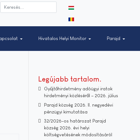
Válasszon nyelvet
apcsolat
Hivatalos Helyi Monitor
Parajd
Legújabb tartalom
Gyűjtőhirdetmény adóügyi iratok
hirdetményi közléséről – 2026. július
Parajd község 2026. II. negyedévi
pénzügyi kimutatása
32/2026-os határozat Parajd
község 2026. évi helyi
költségvetésének módosításáról