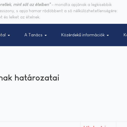
retlek, mint sót az ételben"
– mondta apjának a legkisebbik
sasszony, s apja hamar rádöbbent a só nélkülözhetetlenségére:
t és lelket az ételnek.
tal
A Tanács
Közérdekű információk
K
nak határozatai