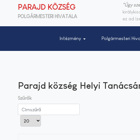
"Úgy sze
PARAJD KÖZSÉG
királyki
POLGÁRMESTERI HIVATALA
ez ad íze
Intézmény
Polgármesteri Hiva
Parajd község Helyi Tanácsá
Szűrők
Címszűrő
Tételek #