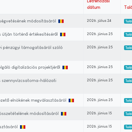
Létrehozási
dátum
Tal
ltségvetésének módosításáról
2026. július 24
Talá
útján történő értékesítéséről
2026. június 25
Talá
i pénzügyi támogatásáról szóló
2026. június 25
Talá
áló digitalizációs projektjéről
2026. június 25
Talá
és szennyvízcsatorna-hálózati
2026. június 25
Talá
vezető elnökének megválasztásáról
2026. június 25
Talá
 összetételének módosításáról
2026. június 15
Talá
sztásáról
2026. június 15
Talá