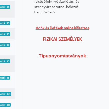
felsősófalvi ivóvízellátási és
szennyvízcsatorna-hálózati
latok: 15
beruházásról
latok: 16
Adók és illetékek online kifizetése
latok: 13
FIZIKAI SZEMÉLYEK
latok: 12
Típusnyomtatványok
latok: 16
latok: 16
latok: 128
atok: 111