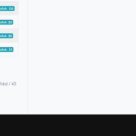
latok: 106
latok: 85
latok: 80
latok: 55
oldal / 43