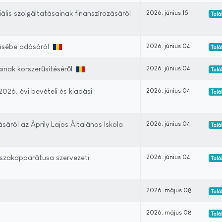
lis szolgáltatásainak finanszírozásáról
2026. június 15
Talá
lésébe adásáról
2026. június 04
Talá
inak korszerűsítéséről
2026. június 04
Talá
026. évi bevételi és kiadási
2026. június 04
Talá
áról az Áprily Lajos Általános Iskola
2026. június 04
Talá
 szakapparátusa szervezeti
2026. június 04
Talá
2026. május 08
Talá
2026. május 08
Talál