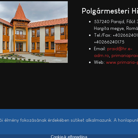
Polgármesteri H
537240 Parajd, Főút 
Hargita megye, Romá
Tel./Fax: +402662401
+40266240175
Email:
praid@hr.e-
adm.ro
,
primariapr
Web:
www.primaria-p
lói élmény fokozásának érdekében sütiket alkalmazunk. A honlapun
Cookie-k elfogadása