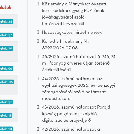
Közlemény a Mányakert övezeti
álatok
kereskedelmi egység PUZ-ának
jóváhagyásáról szóló
latok: 35
határozattervezetről
Házasságkötési hirdetmények
latok: 37
Kollektív hirdetmény Nr.
6393/2026.07.06.
latok: 49
45/2026. számú határozat 5 946,94
m³ faanyag árverés útján történő
latok: 96
értékesítéséről
44/2026. számú határozat az
latok: 116
egyházi egységek 2026. évi pénzügyi
támogatásáról szóló határozat
módosításáról
latok: 35
43/2026. számú határozat Parajd
község polgárokat szolgáló
latok: 18
digitalizációs projektjéről
42/2026. számú határozat a
latok: 20