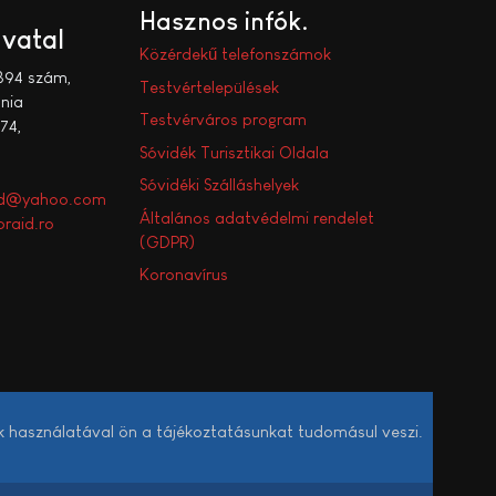
Hasznos infók
ivatal
Közérdekű telefonszámok
394 szám,
Testvértelepülések
nia
Testvérváros program
74,
Sóvidék Turisztikai Oldala
Sóvidéki Szálláshelyek
aid@yahoo.com
Általános adatvédelmi rendelet
raid.ro
(GDPR)
Koronavírus
k használatával ön a tájékoztatásunkat tudomásul veszi.