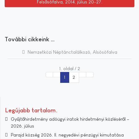
Felsősófalva, 2014. július 20-27.
További cikkeink …
Nemzetközi Néptánctalálkozó, Alsósófalva
1. oldal / 2
1
2
Legújabb tartalom
Gyűjtőhirdetmény adóügyi iratok hirdetményi közléséről –
2026. július
Parajd község 2026. II. negyedévi pénzügyi kimutatása