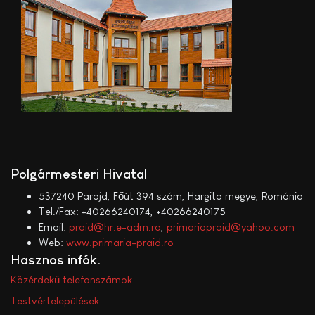
Polgármesteri Hivatal
537240 Parajd, Főút 394 szám, Hargita megye, Románia
Tel./Fax: +40266240174, +40266240175
Email:
praid@hr.e-adm.ro
,
primariapraid@yahoo.com
Web:
www.primaria-praid.ro
Hasznos infók
Közérdekű telefonszámok
Testvértelepülések