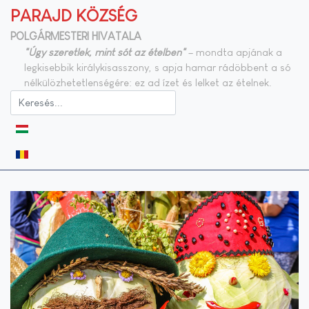
PARAJD KÖZSÉG
POLGÁRMESTERI HIVATALA
"Úgy szeretlek, mint sót az ételben"
– mondta apjának a
legkisebbik királykisasszony, s apja hamar rádöbbent a só
nélkülözhetetlenségére: ez ad ízet és lelket az ételnek.
Válasszon nyelvet