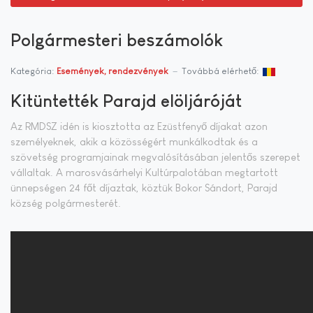
Polgármesteri beszámolók
Kategória:
Események, rendezvények
Továbbá elérhető:
Kitüntették Parajd elöljáróját
Az RMDSZ idén is kiosztotta az Ezüstfenyő díjakat azon
személyeknek, akik a közösségért munkálkodtak és a
szövetség programjainak megvalósításában jelentős szerepet
vállaltak. A marosvásárhelyi Kultúrpalotában megtartott
ünnepségen 24 főt díjaztak, köztük Bokor Sándort, Parajd
község polgármesterét.