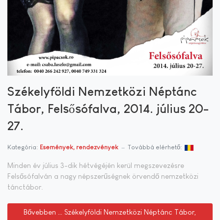
Székelyföldi Nemzetközi Néptánc
Tábor, Felsősófalva, 2014. július 20-
27.
Kategória:
Események, rendezvények
Továbbá elérhető:
Minden év július 3-dik hétvégéjén kerül megszevezésre
Felsősófalván a nagy népszerűségnek örvendő nemzetközi
tánctábor.
Bővebben … Székelyföldi Nemzetközi Néptánc Tábor,