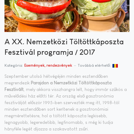
A XX. Nemzetközi Töltöttkáposzta
Fesztivál programja / 2017
Kategória:
Események, rendezvények
Továbbá elérhető:
Szeptember utolsó hétvégéjén minden esztendőben
megrendezik
Parajdon a Nemzetközi Töltöttkáposzta
Fesztivált
, mely akkora visszhangra lelt, hogy immár szűkös a
művelődési ház előtti tér. Az ország első gasztronómia
fesztiválját először 1995-ben szervezték meg itt, 1998-tól
minden esztendőben sort kerítenek a gasztronómiai
megmérettetésre, hol a töltött káposzta legkisebb,
legnagyobb, legeredetibb, legfinomabb, s még ki tudja
hányféle legét díjazza a szakavatott zsűri.