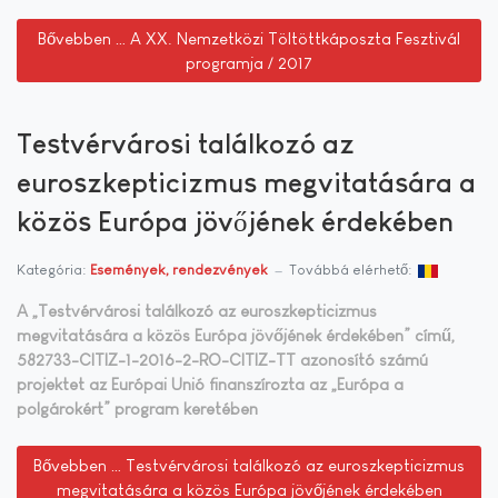
Bővebben … A XX. Nemzetközi Töltöttkáposzta Fesztivál
programja / 2017
Testvérvárosi találkozó az
euroszkepticizmus megvitatására a
közös Európa jövőjének érdekében
Kategória:
Események, rendezvények
Továbbá elérhető:
A „Testvérvárosi találkozó az euroszkepticizmus
megvitatására a közös Európa jövőjének érdekében” című,
582733-CITIZ-1-2016-2-RO-CITIZ-TT azonosító számú
projektet az Európai Unió finanszírozta az „Európa a
polgárokért” program keretében
Bővebben … Testvérvárosi találkozó az euroszkepticizmus
megvitatására a közös Európa jövőjének érdekében