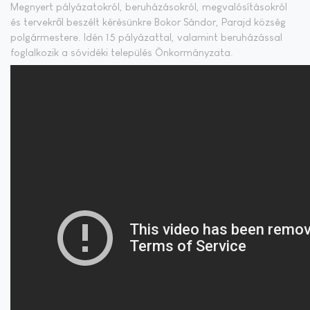
Megnyert pályázatokról, beruházásokról, megvalósításokról
és tervekről beszélt kérésünkre Bokor Sándor, Parajd község
polgármestere. Idén 15 pályázattal, valamint beruházással
foglalkozik a sóvidéki település Önkormányzata.