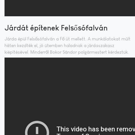
Járdát építenek Felsősófalván
Járda épül Felsősófalván a Fő út mellett. A munkálatokat múlt
héten kezdték el, jó ütemben haladnak a járdaszakasz
kiépítésével. Minderről Bokor Sándor polgármestert kérdeztük.