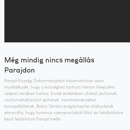
Még mindig nincs megállás
Parajdon
Parajd Község Önkormányzata folyamatosan azon
munkálkodik, hogy a községhez tartozó három települést
szépen rendben tartsa. Ennek érdekében utakat javítanak,
csatornahálózatot építenek, tanintézményeket
korszerűsítenek. Bokor Sándor polgármester stábunknak
elmondta, hogy turizmus szempontjából Alsó és Felsősófalva
kezd felzárkózni Parajd mellé.