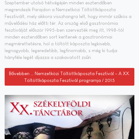
Szeptember utolsó hétvégéjén minden esztendőben
megrendezik Parajdon a Nemzetközi Töltöttkáposzta
Fesztivált, mely akkora visszhangra lelt, hogy immár szűkös a
művelődési ház előtti tér. Az ország első gasztronómia
fesztiválját először 1995-ben szervezték meg itt, 1998-tól
minden esztendőben sort kerítenek a gasztronómiai
megmérettetésre, hol a töltött káposzta legkisebb,
legnagyobb, legeredetibb, legfinomabb, s még ki tudja
hányféle legét díjazza a szakavatott zsűri.
Bővebben … Nemzetközi Töltöttkáposzta Fesztivál - A XX.
Töltöttkáposzta Fesztivál programja / 2015