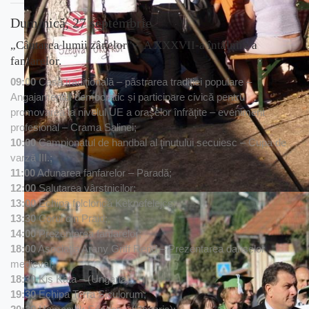
Duminică, 27 septembrie
„Cântarea lumii zânelor” – A XXXVII-a întâlnire a
fanfarelor.
09:00
Casă tradiţională – păstrarea tradiţiei populare –
Angajamentul democratic și participare civică pentru
promovarea la nivelul UE a oraşelor înfrăţite – eveniment
profesional – Crama Salinei;
10:00
Campionatul de handbal al ţinutului secuiesc – Cupa de
varză III.;
11:00
Adunarea fanfarelor – Paradă;
12:00
Salutarea vârstnicilor;
13:00
Echipa folclorică Keknefelejcs;
13:30
Corul din Praid;
14:00
Prezentarea fanfarelor;
18:00
Asociaţia Arany Griff Rend – Prezentarea danselor
medieval;
18:30
Kis Kata – (Ungaria);
19:30
Echipa Terra Siculorum;