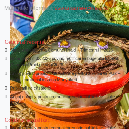
Mai multe informatii:
www.kaposztafesztival.ro/ro/
Cele mai recente
Situația financiară a Comunei Praid – Trimestrul II 2026
Hotărârea nr. 32/2026 privind rectificarea bugetului local al
Comunei Praid pe anul 2026
Anunț privind proiectul de hotărâre pentru aprobarea PUZ –
spațiu comercial în zona Mányakert
Publicatii de căsătorie
Anunț colectiv pentru comunicarea prin publicitate – iulie
2026
Conținut actualizat
Anunț colectiv pentru comunicarea prin publicitate – iulie