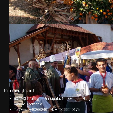
Primaria Praid
537240 Praid, str. Principala, Nr. 394, jud. Harghita
megye, Romania
Tel./Fax: +40266240174, +40266240175