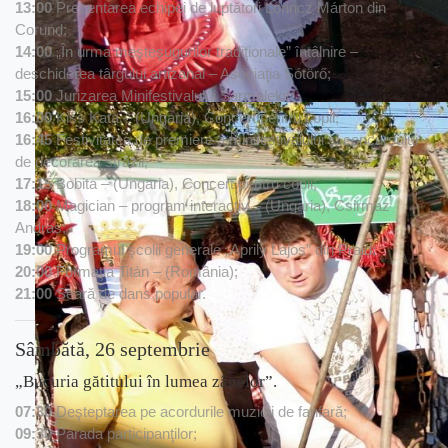
13:00
Prezentarea echipei de luptători Lőrincz Márton din
Corund;
14:00
„În urma meşteşugurilor tradiţionale” întâlnire –
deschiderea târgului artizanal – Asociaţia Sótörő;
15:00
Jurizarea Minifestivalului Sarmalelor;
16:00
Kiss Kata – (Ungaria), Concert pentru copii;
16:45
Festivitatea de premiere a minifestivalului şi concursului
de decorarea străzii;
17:15
Bobita – (Ungaria), Concert pentru copii;
18:00
Magician – program interactiv – (Ungaria), Csirmaz
Andras;
19:00
Programul şcolii generale „Aprily Lajos” din Praid;
20:00
Formaţia Titán – (România);
21:00
Seară de dans popular.
Sâmbătă, 26 septembrie
„Bucuria gătitului în lumea zânelor”.
07:30
Deşteptarea pe acordurile muzicii de fanfară;
09:30
Parada participanţilor;