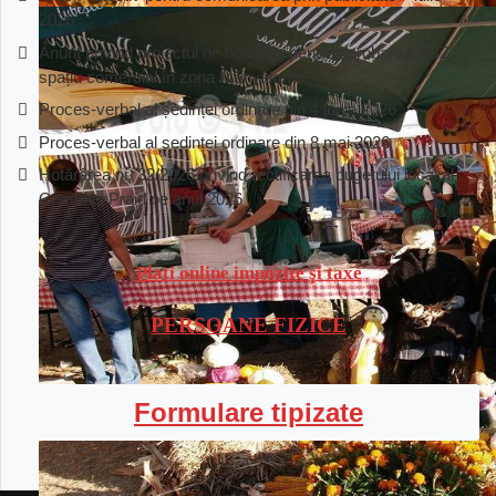
2026
Anunț privind proiectul de hotărâre pentru aprobarea PUZ –
spațiu comercial în zona Mányakert
Proces-verbal al ședinței ordinare din 4 iunie 2026
Proces-verbal al ședinței ordinare din 8 mai 2026
Hotărârea nr. 32/2026 privind rectificarea bugetului local al
Comunei Praid pe anul 2026
Plati online impozite şi taxe
PERSOANE FIZICE
Formulare tipizate