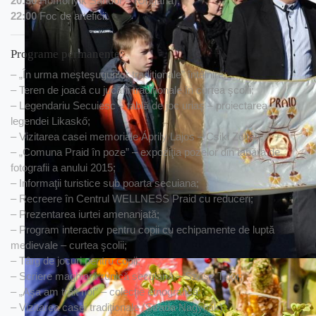
20:30
Homonyik Sándor – (Ungaria);
22:00
Foc de arteficii.
Programe permanente:
– „În urma meşteşugurilor tradiţionale” întâlnire;
– Teren de joacă cu jucării tradiţionale în curtea şcolii;
– Legendariu Secuiesc – tablă de joc uriaş – proiectarea
legendei Likaskő;
– Vizitarea casei memoriale Áprily Lajos – Csiki Zoltán;
– „Comuna Praid în poze” – expoziţia pozelor din tabăra de
fotografii a anului 2015;
– Informaţii turistice sub poarta secuiana;
– Recreere în Centrul WELLNESS Praid cu reduceri;
– Prezentarea iurtei amenanjată;
– Program interactiv pentru copii cu echipamente de luptă
medievale – curtea şcolii;
– Târg de jocuri pentru copii;
– Scriere maghiară runică secuiană – Szász Tibor;
– „Aşa am trăit noi” – colecţie etnografică;
– Vizitarea casei tradiţionale (Strada Nagyfiak).