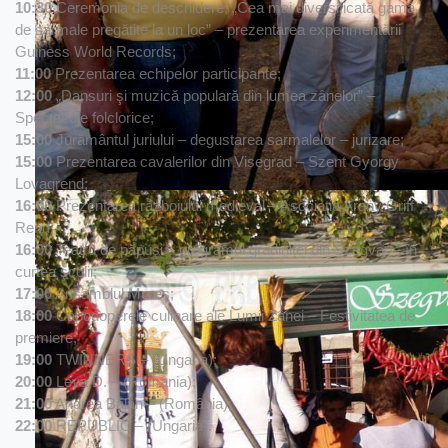
10:30
Ceremonia de deschidere; „Cea mai diversificată gamă
de sarmale pregătite la un loc” – prezentarea experimentării
Guiness World Records;
11:00
Prezentarea echipelor participante;
12:00
„Dansuri şi muzică populară din lumea zânelor” –
Spectacole folclorice;
15:00
Jurământul juriului – degustarea sarmalelor – jurizare;
15:00
Prezentarea cavalerilor din Visegrad – Szent Gyorgy
Lovagrend;
16:00
Prezentarea războiului medieval – Asociaţia Arany Griff
Rend;
16:00
Teatru de păpuşi – programul grădiniţei din Szegvár – în
curtea şcolii;
17:00
Ansamblul Mureş;
18:00
Capodoperele culinare ale Lumii Zânei – Festivitatea de
premiere;
19:00
TWINNERS – (Ungaria);
20:00
Leya D. – (România);
21:00
Andrea Bălan – (România);
22:00
REPUBLIC – (Ungaria).