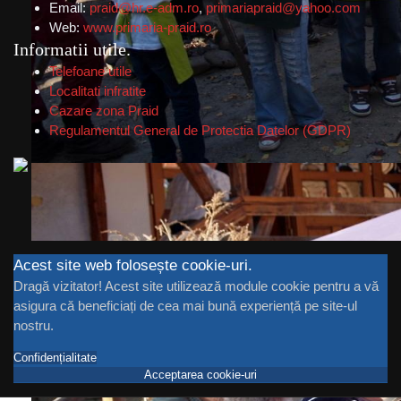
Email:
praid@hr.e-adm.ro
,
primariapraid@yahoo.com
Web:
www.primaria-praid.ro
Informatii utile
Telefoane utile
Localitati infratite
Cazare zona Praid
Regulamentul General de Protectia Datelor (GDPR)
Acest site web folosește cookie-uri.
Dragă vizitator! Acest site utilizează module cookie pentru a vă
asigura că beneficiați de cea mai bună experiență pe site-ul
nostru.
Confidențialitate
Acceptarea cookie-uri