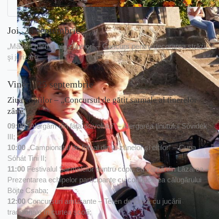
Joi, 24 septembrie
„Mâinile harnici ale zânelor” – Concurs pentru decorarea străzii
şi jurizare
Vineri, 25 septembrie
Ziua copiilor – „Concursul de gătit sarmale al tinerelor
zâne”.
09:00
„Alergăm din faţa diavolului” – Alergarea ţinutului Sóvidék
III;
10:00
„Campionatul de fotbal din al zânelor şi elfilor” – Cupa
Sóhát Tini II;
11:00
Festivalul Sarmalelor puntru copii, cu varză din Lăzarea –
Prezentarea echipelor participante cu conducerea călugărului
Böjte Csaba;
12:00
Concursuri amuzante – Teren de joacă cu jucării
tradiţionale în curtea şcolii;