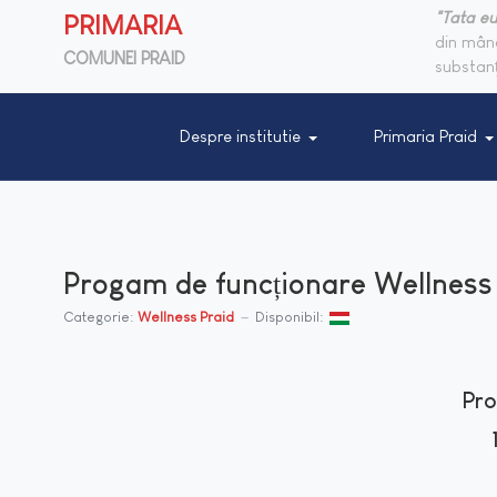
"Tata eu
PRIMARIA
din mânc
COMUNEI PRAID
substanţ
Despre institutie
Primaria Praid
Progam de funcționare Wellness
Categorie:
Wellness Praid
Disponibil:
Pro