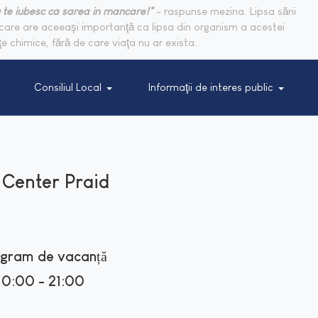
 te iubesc ca sarea in mancare!"
- raspunse mezina. Lipsa sării
are are aceeaşi importanţă ca lipsa din organism a acestei
e chimice, fără de care viaţa nu ar exista.
Consiliul Local
Informaţii de interes public
 Center Praid
gram de vacanță
10:00 - 21:00