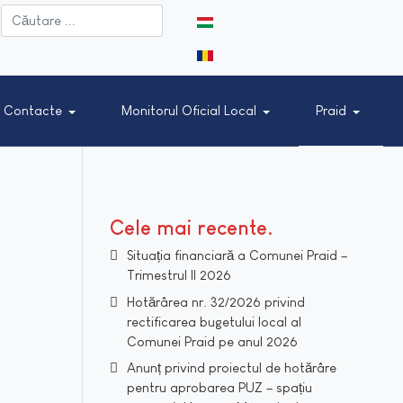
Selectați limba dvs
Contacte
Monitorul Oficial Local
Praid
Cele mai recente
Situația financiară a Comunei Praid –
Trimestrul II 2026
Hotărârea nr. 32/2026 privind
rectificarea bugetului local al
Comunei Praid pe anul 2026
Anunț privind proiectul de hotărâre
pentru aprobarea PUZ – spațiu