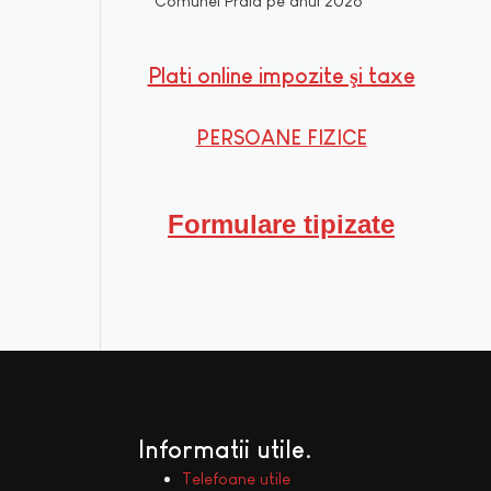
Comunei Praid pe anul 2026
Plati online impozite şi taxe
PERSOANE FIZICE
Formulare tipizate
Informatii utile
Telefoane utile