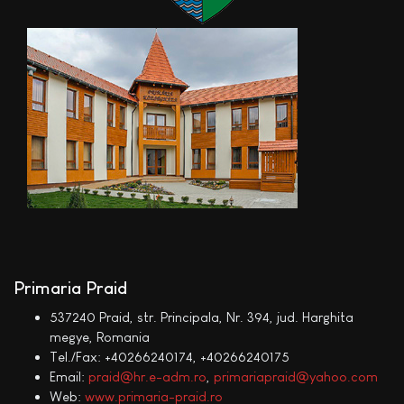
Primaria Praid
537240 Praid, str. Principala, Nr. 394, jud. Harghita
megye, Romania
Tel./Fax: +40266240174, +40266240175
Email:
praid@hr.e-adm.ro
,
primariapraid@yahoo.com
Web:
www.primaria-praid.ro