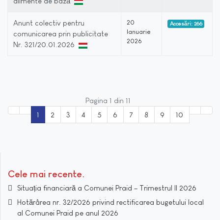
alimente de bază
Anunt colectiv pentru
20
Accesări: 266
Ianuarie
comunicarea prin publicitate
2026
Nr. 321/20.01.2026
Pagina 1 din 11
1
2
3
4
5
6
7
8
9
10
Cele mai recente
Situația financiară a Comunei Praid – Trimestrul II 2026
Hotărârea nr. 32/2026 privind rectificarea bugetului local
al Comunei Praid pe anul 2026