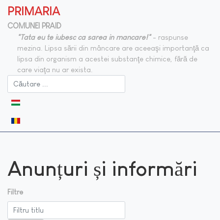
PRIMARIA
COMUNEI PRAID
"Tata eu te iubesc ca sarea in mancare!"
- raspunse
mezina. Lipsa sării din mâncare are aceeaşi importanţă ca
lipsa din organism a acestei substanţe chimice, fără de
care viaţa nu ar exista.
Selectați limba dvs
Anunțuri și informări
Filtre
Filtru titlu