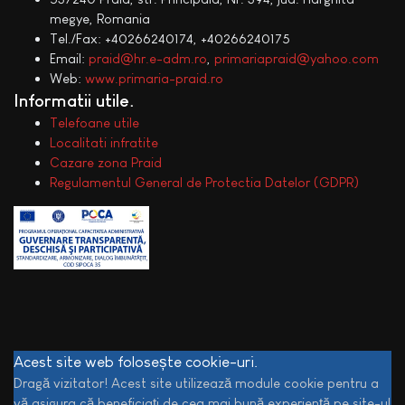
megye, Romania
Tel./Fax: +40266240174, +40266240175
Email:
praid@hr.e-adm.ro
,
primariapraid@yahoo.com
Web:
www.primaria-praid.ro
Informatii utile
Telefoane utile
Localitati infratite
Cazare zona Praid
Regulamentul General de Protectia Datelor (GDPR)
Acest site web folosește cookie-uri.
Dragă vizitator! Acest site utilizează module cookie pentru a
vă asigura că beneficiați de cea mai bună experiență pe site-ul