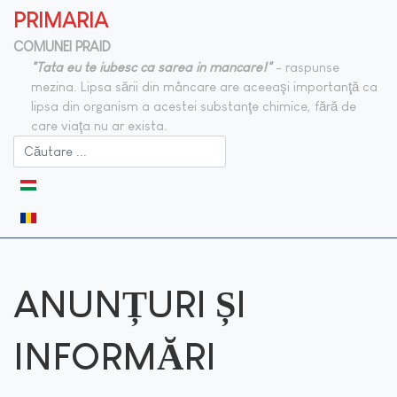
PRIMARIA
COMUNEI PRAID
"Tata eu te iubesc ca sarea in mancare!"
- raspunse
mezina. Lipsa sării din mâncare are aceeaşi importanţă ca
lipsa din organism a acestei substanţe chimice, fără de
care viaţa nu ar exista.
Selectați limba dvs
ANUNȚURI ȘI
INFORMĂRI