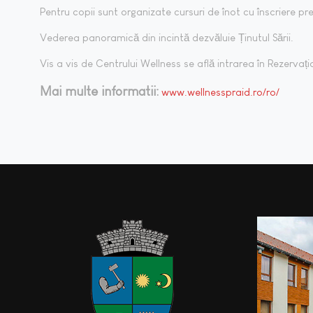
Pentru copii sunt organizate cursuri de înot cu înscriere pre
Vederea panoramică din incintă dezvăluie Ținutul Sării.
Vis a vis de Centrului Wellness se află intrarea în Rezervaț
Mai multe informatii:
www.wellnesspraid.ro/ro/