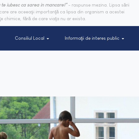
 te iubesc ca sarea in mancare!"
- raspunse mezina. Lipsa sării
are are aceeaşi importanţă ca lipsa din organism a acestei
e chimice, fără de care viaţa nu ar exista.
Consiliul Local
Informaţii de interes public