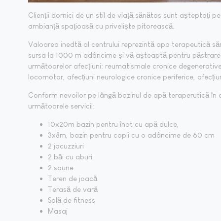
Clienții dornici de un stil de viață sănătos sunt așteptați p
ambianță spațioasă cu priveliște pitorească.
Valoarea inedtă al centrului reprezintă apa terapeutică s
sursa la 1000 m adâncime și vă așteaptă pentru păstrarea
următoarelor afecțiuni: reumatismale cronice degenerative
locomotor, afecțiuni neurologice cronice periferice, afecțiun
Conform nevoilor pe lângă bazinul de apă teraperutică în
următoarele servicii:
10x20m bazin pentru înot cu apă dulce,
3x8m, bazin pentru copii cu o adâncime de 60 cm
2 jacuzziuri
2 băi cu aburi
2 saune
Teren de joacă
Terasă de vară
Sală de fitness
Masaj