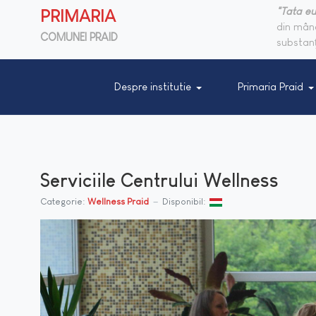
"Tata eu
PRIMARIA
din mânc
COMUNEI PRAID
substanţ
Despre institutie
Primaria Praid
Serviciile Centrului Wellness
Categorie:
Wellness Praid
Disponibil: