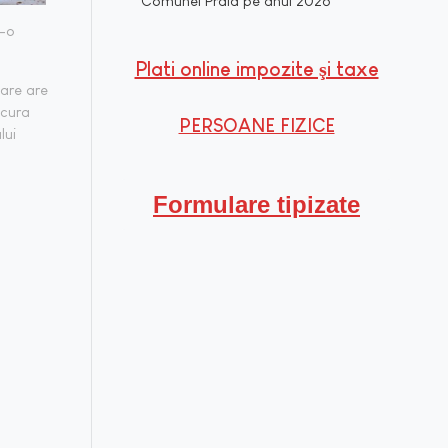
Comunei Praid pe anul 2026
r-o
Plati online impozite şi taxe
care are
 cura
PERSOANE FIZICE
lui
Formulare tipizate