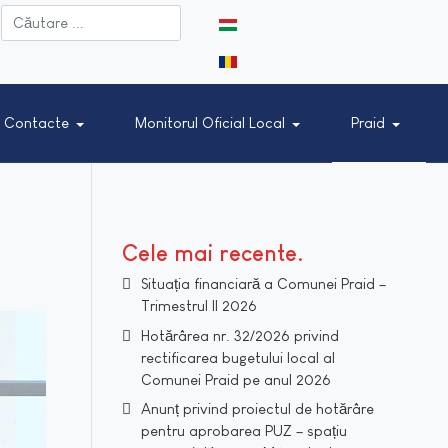
Selectați limba dvs
Contacte
Monitorul Oficial Local
Praid
Cele mai recente
Situația financiară a Comunei Praid –
Trimestrul II 2026
Hotărârea nr. 32/2026 privind
rectificarea bugetului local al
Comunei Praid pe anul 2026
Anunț privind proiectul de hotărâre
pentru aprobarea PUZ – spațiu