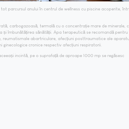
e tot parcursul anului în centrul de wellness cu piscine acoperite, înt
ărată, carbogazoasă, termală cu o concentrație mare de minerale, 
 și îmbunătățirea sănătății. Apa terapeutică se recomandă pentru
, reumatismale abartriculare, afecțiuni posttraumatice ale aparatu
i ginecologice cronice respectiv afecțiuni respiratorii.
 aceeași incintă, pe o suprafață de aproape 1000 mp se regăsesc