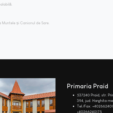
alabilă.
ia Muntele și Canionul de Sare.
Primaria Praid
537240 Praid, str. Pri
394, jud. Harghita m
Tel./Fax: +402662401
+40266240175