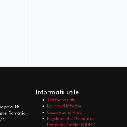
Informatii utile
Telefoane utile
Localitati infratite
ncipala, Nr.
Cazare zona Praid
egye, Romania
Regulamentul General de
74,
Protectia Datelor (GDPR)