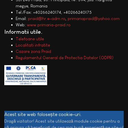
megye, Romania
Tel./Fax: +40266240174, +40266240175
Email:
praid@hr.e-adm.ro
,
primariapraid@yahoo.com
Web:
www.primaria-praid.ro
Informatii utile
Telefoane utile
Localitati infratite
Cazare zona Praid
Regulamentul General de Protectia Datelor (GDPR)
Acest site web folosește cookie-uri.
Dragă vizitator! Acest site utilizează module cookie pentru a
vă asigura că beneficiați de cea mai bună experiență pe site-ul