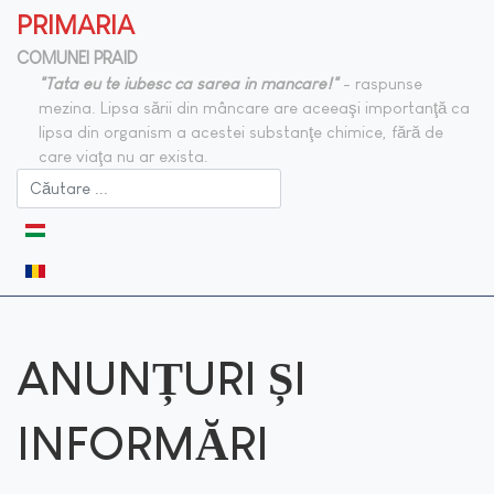
PRIMARIA
COMUNEI PRAID
"Tata eu te iubesc ca sarea in mancare!"
- raspunse
mezina. Lipsa sării din mâncare are aceeaşi importanţă ca
lipsa din organism a acestei substanţe chimice, fără de
care viaţa nu ar exista.
Selectați limba dvs
ANUNȚURI ȘI
INFORMĂRI