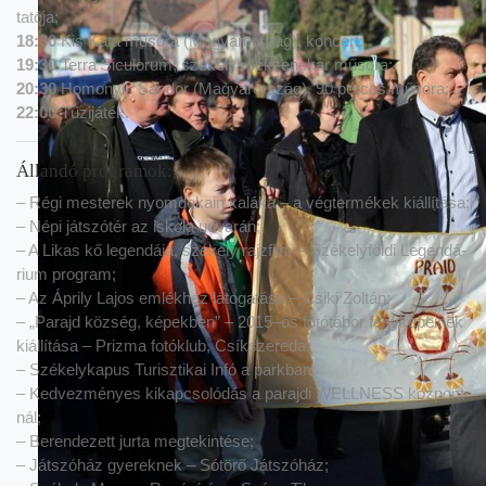
ta­tó­ja;
18:30
Kis Kata mű­so­ra (Ma­gyar­or­szág), kon­cert;
19:30
Ter­ra Si­cu­lo­rum, szé­kely rock­ze­ne­kar mű­so­ra;
20:30
Ho­mo­nyik Sán­dor (Ma­gyar­or­szág), 90 per­ces mű­so­ra;
22:00
Tű­zi­já­ték.
Állandó programok:
– Régi mes­te­rek nyom­do­ka­in ka­lá­ka – a vég­ter­mé­kek ki­ál­lí­tá­sa;
– Népi ját­szó­tér az is­ko­la ud­va­rán;
– A Li­kas kő le­gen­dá­ja, szé­kely rajz­film – Szé­kely­föl­di Le­gen­dá­
ri­um prog­ram;
– Az Áprily La­jos em­lék­ház lá­to­ga­tá­sa – Csi­ki Zol­tán;
– „Pa­rajd köz­ség, ké­pek­ben” – 2015–ös fo­tó­tá­bor fény­ké­pe­i­nek
ki­ál­lí­tá­sa – Priz­ma fo­tó­klub, Csík­sze­re­da;
– Szé­kely­ka­pus Tu­risz­ti­kai Infó a park­ban;
– Ked­vez­mé­nyes ki­kap­cso­ló­dás a pa­raj­di WELL­NESS köz­pont­
nál;
– Be­ren­de­zett jur­ta meg­te­kin­té­se;
– Ját­szó­ház gye­rek­nek – Só­tö­rő Ját­szó­ház;