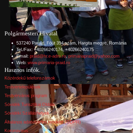
Polgármesteri Hivatal
537240 Parajd, Főút 394 szám, Hargita megye, Románia
Tel./Fax: +40266240174, +40266240175
Email:
praid@hr.e-adm.ro
,
primariapraid@yahoo.com
Web:
www.primaria-praid.ro
Hasznos infók
Közérdekű telefonszámok
Testvértelepülések
Testvérváros program
Sóvidék Turisztikai Oldala
Sóvidéki Szálláshelyek
Általános adatvédelmi rendelet (GDPR)
Koronavírus