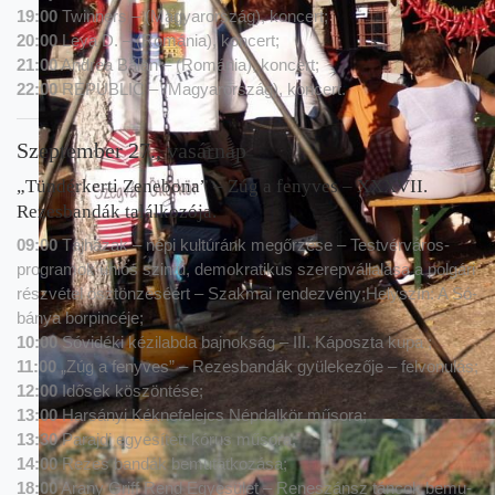
19:00
Twin­ners – (Ma­gyar­or­szág), kon­cert;
20:00
Leya D. – (Ro­má­nia), kon­cert;
21:00
And­rea Bă­lan – (Ro­má­nia), kon­cert;
22:00
RE­PUB­LIC – (Ma­gyar­or­szág), kon­cert.
Szeptember 27., vasárnap
„Tündérkerti Zenebona” – Zúg a fenyves – XXXVII.
Rezesbandák találkozója.
09:00
Táj­há­zak – népi kul­tú­ránk meg­őr­zé­se – Test­vér­vá­ros-
prog­ra­mok uni­ós szin­tű, de­mok­ra­ti­kus sze­rep­vál­la­lá­sa a pol­gá­ri
rész­vé­tel ösz­tön­zé­sé­ért – Szak­mai ren­dez­vény;Hely­szín: A Só­
bá­nya bor­pin­cé­je;
10:00
Só­vi­dé­ki ké­zi­lab­da baj­nok­ság – III. Ká­posz­ta kupa ;
11:00
„Zúg a feny­ves” – Re­zes­ban­dák gyü­le­ke­ző­je – fel­vo­nu­lás;
12:00
Idő­sek kö­szön­té­se;
13:00
Har­sá­nyi Kék­ne­fe­lejcs Nép­dal­kör mű­so­ra;
13:30
Pa­raj­di egye­sí­tett kó­rus mű­so­ra;
14:00
Re­zes ban­dák be­mu­tat­ko­zá­sa;
18:00
Arany Griff Rend Egye­sü­let – Re­ne­szánsz tán­cok be­mu­