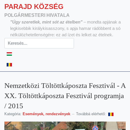
PARAJD KÖZSÉG
POLGÁRMESTERI HIVATALA
"Úgy szeretlek, mint sót az ételben"
– mondta apjának a
legkisebbik királykisasszony, s apja hamar rádöbbent a só
nélkülözhetetlenségére: ez ad ízet és lelket az ételnek.
Válasszon nyelvet
Nemzetközi Töltöttkáposzta Fesztivál - A
XX. Töltöttkáposzta Fesztivál programja
/ 2015
Kategória:
Események, rendezvények
Továbbá elérhető: