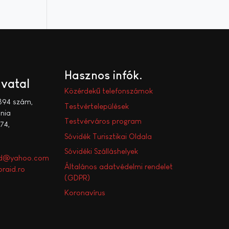
Hasznos infók
ivatal
Közérdekű telefonszámok
394 szám,
Testvértelepülések
nia
Testvérváros program
74,
Sóvidék Turisztikai Oldala
Sóvidéki Szálláshelyek
aid@yahoo.com
Általános adatvédelmi rendelet
raid.ro
(GDPR)
Koronavírus