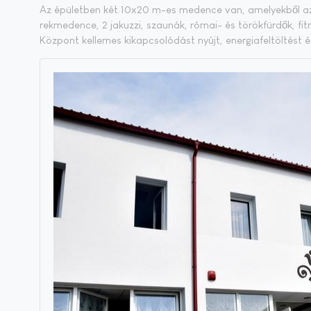
Az épü­let­ben két 10x20 m-es me­den­ce van, ame­lyek­ből az 
rek­me­den­ce, 2 ja­kuz­zi, sza­u­nák, ró­mai- és tö­rök­für­dők, fit
Köz­pont kel­le­mes ki­kap­cso­ló­dást nyújt, ener­gia­fel­töl­tést