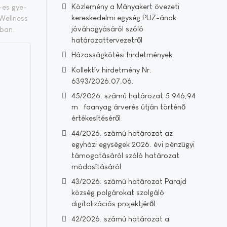
Közlemény a Mányakert övezeti
m-es gye­
kereskedelmi egység PUZ-ának
 Well­ness
jóváhagyásáról szóló
­ban.
határozattervezetről
Házasságkötési hirdetmények
Kollektív hirdetmény Nr.
6393/2026.07.06.
45/2026. számú határozat 5 946,94
m³ faanyag árverés útján történő
értékesítéséről
44/2026. számú határozat az
egyházi egységek 2026. évi pénzügyi
támogatásáról szóló határozat
módosításáról
43/2026. számú határozat Parajd
község polgárokat szolgáló
digitalizációs projektjéről
42/2026. számú határozat a