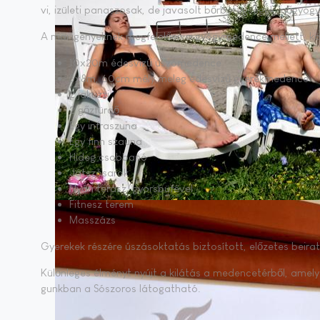
vi, izü­le­ti pa­na­szo­sak, de ja­va­solt bőr­be­teg­sé­gek, nő­gyó­g
A mai igé­nyek­nek meg­fe­le­lő­en a gyógy­me­den­ce mel­lett, kö­
10x20m édesvizű úszómedence
3x8m, 60cm mély meleg édesvízű gyerekmedence
2 jakuzzi
2 gőzfürdő
Egy infraszuna
Egy finn szauna
Hideg csobbanó
Játszósarok
Nyári terasz, gyorsbüfével
Fitnesz terem
Masszázs
Gye­re­kek ré­szé­re úszás­ok­ta­tás biz­to­sí­tott, elő­ze­tes be­ira
Kü­lőn­le­ges él­ményt nyújt a ki­lá­tás a me­den­ce­tér­ből, amel
gunk­ban a Só­szo­ros lá­to­gat­ha­tó.