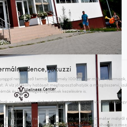
ermálmedence, jakuzzi
yag­gal ren­del­ke­ző ter­mál víz, amely 1000 mé­ter mély­ről szár­ma­zik
A víz jó­té­kony ha­tá­sa­it meg­ta­pasz­tal­hat­ják a moz­gás­szer­vi, izü­
é­mák és lég­úti meg­be­te­ge­dé­sek ke­ze­lé­sé­re is.
nak az egész­sé­ges élet­mó­dot előny­ben ré­sze­sí­tő va­la­mint a gyó­gy
yag tar­ta­lom­mal ren­del­ke­ző ter­mál víz, amely 1000 mé­ter mély­ről
­ni vá­gyó­kat. A víz jó­té­kony ha­tá­sa­it meg­ta­pasz­tal­hat­ják a moz