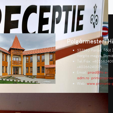
Polgármesteri H
537240 Parajd, Főút 
Hargita megye, Romá
Tel./Fax: +402662401
+40266240175
Email:
praid@hr.e-
adm.ro
,
primariapr
Web:
www.primaria-p