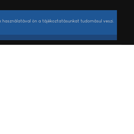
k használatával ön a tájékoztatásunkat tudomásul veszi.