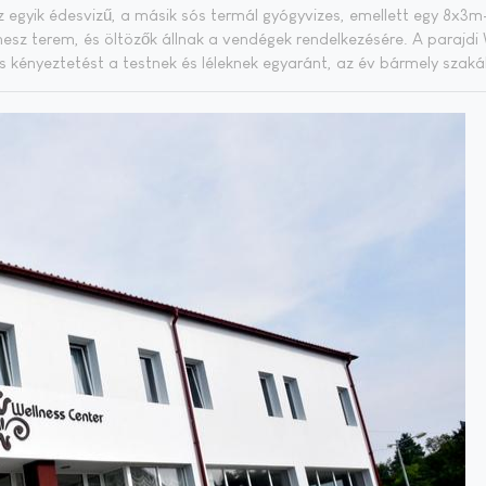
egyik édes­vi­zű, a má­sik sós ter­mál gyógy­vi­zes, emel­lett egy 8x3
­nesz te­rem, és öl­tö­zők áll­nak a ven­dé­gek ren­del­ke­zé­sé­re. A pa­raj­di
 és ké­nyez­te­tést a test­nek és lé­lek­nek egy­aránt, az év bár­mely sza­ká