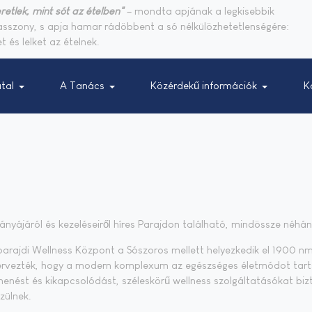
retlek, mint sót az ételben"
– mondta apjának a legkisebbik
sasszony, s apja hamar rádöbbent a só nélkülözhetetlenségére:
t és lelket az ételnek.
tal
A Tanács
Közérdekű információk
K
nyá­já­ról és ke­ze­lé­se­i­ről hí­res Pa­raj­don ta­lál­ha­tó, mind­össze né­h
A pa­raj­di Well­ness Köz­pont a Só­szo­ros mel­lett he­lyez­ke­dik el 1900 nm 
er­vez­ték, hogy a mo­dern komp­le­xum az egész­sé­ges élet­mó­dot tar
he­nést és ki­kap­cso­ló­dást, szé­les­kö­rű well­ness szol­gál­tat­ásó­kat biz­t
szül­nek.