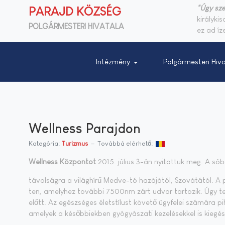
"Úgy sze
PARAJD KÖZSÉG
királyki
POLGÁRMESTERI HIVATALA
ez ad íze
Intézmény
Polgármesteri Hiva
Wellness Parajdon
Kategória:
Turizmus
Továbbá elérhető:
Well­ness Köz­pon­tot
2015. jú­li­us 3-án nyi­tot­tuk meg. A só­bá­
tá­vol­ság­ra a vi­lág­hí­rű Med­ve-tó ha­zá­já­tól, Szo­vá­tá­tól. 
ten, amely­hez to­váb­bi 7500nm zárt ud­var tar­to­zik. Úgy t
előtt. Az egész­sé­ges élet­stí­lust kö­ve­tő ügy­fe­lei szá­má­ra pi­
ame­lyek a ké­sőb­bi­ek­ben gyó­gyá­sza­ti ke­ze­lé­sek­kel is ki­egé­