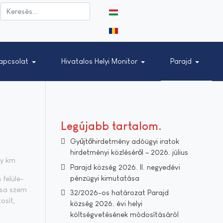
Válasszon nyelvet
apcsolat
Hivatalos Helyi Monitor
Parajd
Legújabb tartalom
Gyűjtőhirdetmény adóügyi iratok
hirdetményi közléséről – 2026. július
ány km
Parajd község 2026. II. negyedévi
pénzügyi kimutatása
fe­lü­le­
t­sa szem
32/2026-os határozat Parajd
o­sít,
község 2026. évi helyi
költségvetésének módosításáról