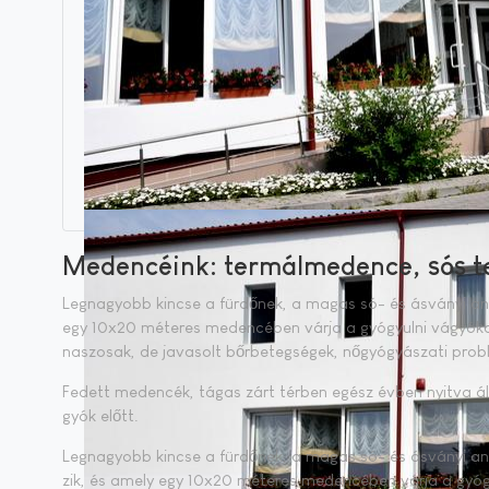
Medencéink: t
ermálmedence, sós t
Leg­na­gyobb kin­cse a für­dő­nek, a ma­gas só- és ás­vá­nyi an
egy 10x20 mé­te­res me­den­cé­ben vár­ja a gyó­gyul­ni vá­gyó­kat. 
na­szo­sak, de ja­va­solt bőr­be­teg­sé­gek, nő­gyó­gyá­sza­ti prob­l
Fe­dett me­den­cék, tá­gas zárt tér­ben egész év­ben nyit­va áll­
gyók előtt.
Leg­na­gyobb kin­cse a für­dő­nek, a ma­gas só- és ás­vá­nyi an
zik, és amely egy 10x20 mé­te­res me­den­cé­ben vár­ja a gyó­gyul