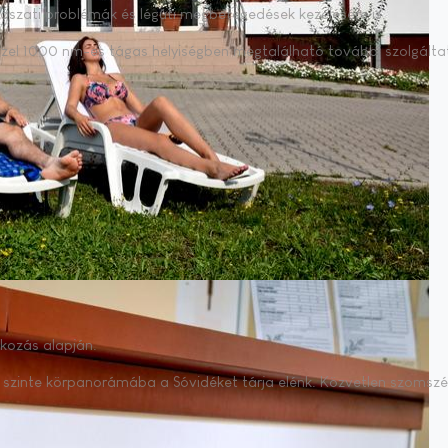
yá­sza­ti prob­lé­mák és lég­úti meg­be­te­ge­dé­sek ke­ze­lé­sé­re is.
zel 1000 nm-es tá­gas he­lyi­ség­ben meg­ta­lál­ha­tó to­váb­bi szol­gál­ta­
t­ko­zás alap­ján.
y szin­te kör­pa­no­rá­má­ba a Só­vi­dé­ket tár­ja elénk. Köz­vet­len szom­sz