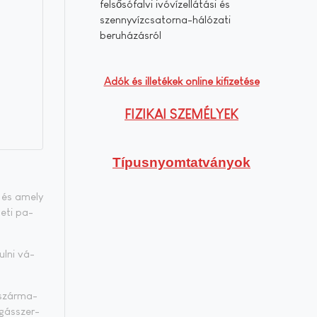
felsősófalvi ivóvízellátási és
szennyvízcsatorna-hálózati
beruházásról
Adók és illetékek online kifizetése
FIZIKAI SZEMÉLYEK
Típusnyomtatványok
, és amely
le­ti pa­
ul­ni vá­
 szár­ma­
­gás­szer­