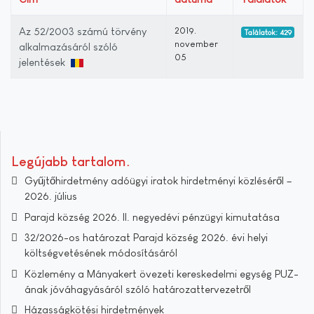
Az 52/2003 számú törvény
2019.
Találatok: 429
november
alkalmazásáról szóló
05
jelentések
Legújabb tartalom
Gyűjtőhirdetmény adóügyi iratok hirdetményi közléséről –
2026. július
Parajd község 2026. II. negyedévi pénzügyi kimutatása
32/2026-os határozat Parajd község 2026. évi helyi
költségvetésének módosításáról
Közlemény a Mányakert övezeti kereskedelmi egység PUZ-
ának jóváhagyásáról szóló határozattervezetről
Házasságkötési hirdetmények