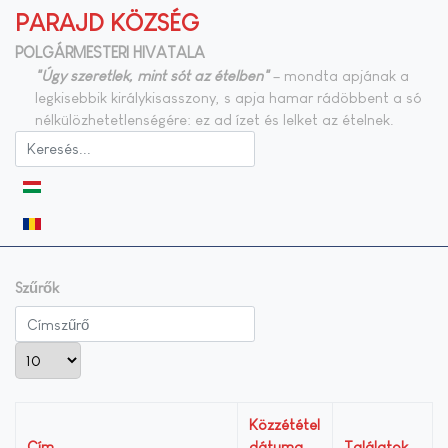
PARAJD KÖZSÉG
POLGÁRMESTERI HIVATALA
"Úgy szeretlek, mint sót az ételben"
– mondta apjának a
legkisebbik királykisasszony, s apja hamar rádöbbent a só
nélkülözhetetlenségére: ez ad ízet és lelket az ételnek.
Válasszon nyelvet
Szűrők
Címszűrő
Tételek #
Közzététel
Cím
dátuma
Találatok