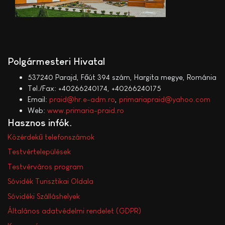
Polgármesteri Hivatal
537240 Parajd, Főút 394 szám, Hargita megye, Románia
Tel./Fax: +40266240174, +40266240175
Email:
praid@hr.e-adm.ro
,
primariapraid@yahoo.com
Web:
www.primaria-praid.ro
Hasznos infók
Közérdekű telefonszámok
Testvértelepülések
Testvérváros program
Sóvidék Turisztikai Oldala
Sóvidéki Szálláshelyek
Általános adatvédelmi rendelet (GDPR)