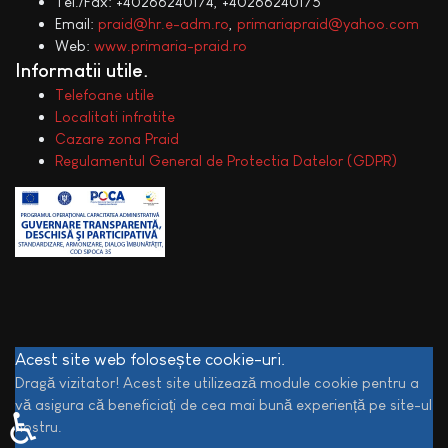
Tel./Fax: +40266240174, +40266240175
Email:
praid@hr.e-adm.ro
,
primariapraid@yahoo.com
Web:
www.primaria-praid.ro
Informatii utile
Telefoane utile
Localitati infratite
Cazare zona Praid
Regulamentul General de Protectia Datelor (GDPR)
Acest site web folosește cookie-uri.
Dragă vizitator! Acest site utilizează module cookie pentru a
vă asigura că beneficiați de cea mai bună experiență pe site-ul
♿
nostru.