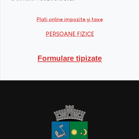
Plati online impozite şi taxe
PERSOANE FIZICE
Formulare tipizate