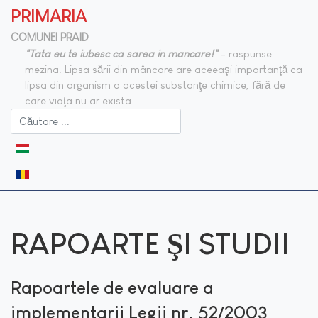
PRIMARIA
COMUNEI PRAID
"Tata eu te iubesc ca sarea in mancare!"
- raspunse
mezina. Lipsa sării din mâncare are aceeaşi importanţă ca
lipsa din organism a acestei substanţe chimice, fără de
care viaţa nu ar exista.
Selectați limba dvs
RAPOARTE ŞI STUDII
Rapoartele de evaluare a
implementarii Legii nr. 52/2003