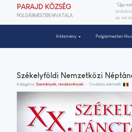
"Úgy sze
PARAJD KÖZSÉG
királyki
POLGÁRMESTERI HIVATALA
ez ad íze
Intézmény
Polgármesteri Hiva
Székelyföldi Nemzetközi Néptánc 
Kategória:
Események, rendezvények
Továbbá elérhető: