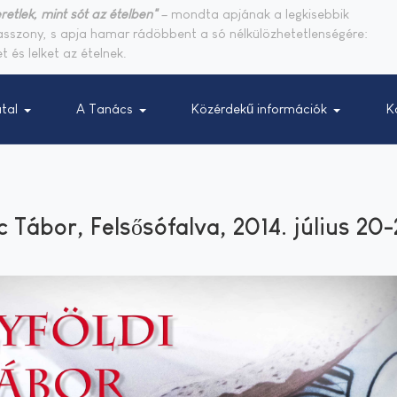
retlek, mint sót az ételben"
– mondta apjának a legkisebbik
sasszony, s apja hamar rádöbbent a só nélkülözhetetlenségére:
t és lelket az ételnek.
tal
A Tanács
Közérdekű információk
K
Tábor, Felsősófalva, 2014. július 20-