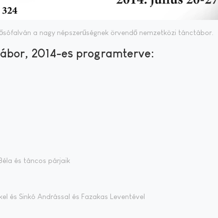
elsősófalván a nagy népszerűségnek örvendő nemzetközi tánctábor.
ábor, 2014-es programterve:
éla és táncos párjaik
el és Sinkó Andrással és Fazakas Leventével