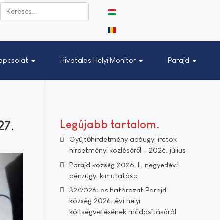
Válasszon nyelvet
apcsolat
Hivatalos Helyi Monitor
Parajd
27.
Legújabb tartalom
Gyűjtőhirdetmény adóügyi iratok
hirdetményi közléséről – 2026. július
Parajd község 2026. II. negyedévi
pénzügyi kimutatása
32/2026-os határozat Parajd
község 2026. évi helyi
költségvetésének módosításáról