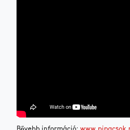
Bővebb információ:
www.pipacsok.