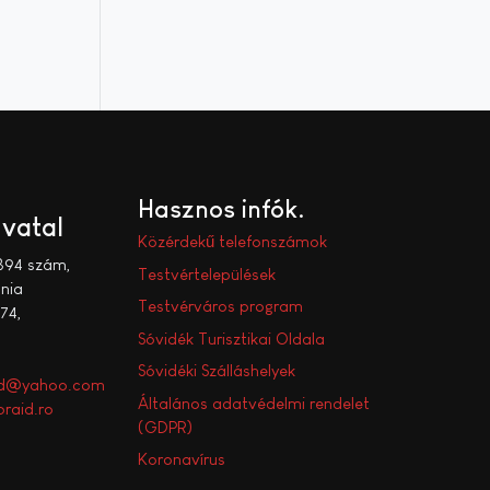
Hasznos infók
ivatal
Közérdekű telefonszámok
394 szám,
Testvértelepülések
nia
Testvérváros program
74,
Sóvidék Turisztikai Oldala
Sóvidéki Szálláshelyek
aid@yahoo.com
Általános adatvédelmi rendelet
raid.ro
(GDPR)
Koronavírus