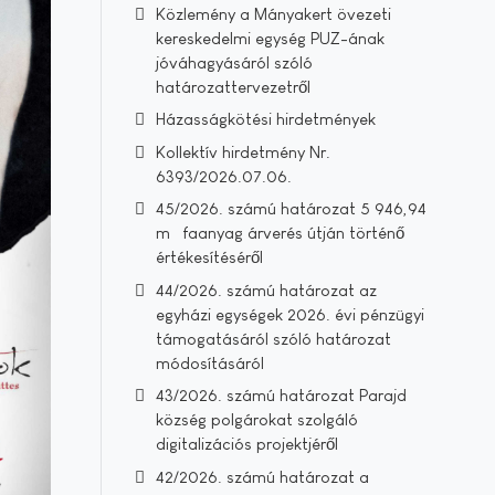
Közlemény a Mányakert övezeti
kereskedelmi egység PUZ-ának
jóváhagyásáról szóló
határozattervezetről
Házasságkötési hirdetmények
Kollektív hirdetmény Nr.
6393/2026.07.06.
45/2026. számú határozat 5 946,94
m³ faanyag árverés útján történő
értékesítéséről
44/2026. számú határozat az
egyházi egységek 2026. évi pénzügyi
támogatásáról szóló határozat
módosításáról
43/2026. számú határozat Parajd
község polgárokat szolgáló
digitalizációs projektjéről
42/2026. számú határozat a