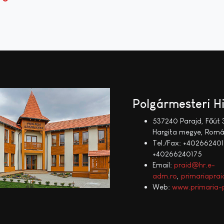
Polgármesteri H
537240 Parajd, Főút 
Hargita megye, Romá
Tel./Fax: +402662401
+40266240175
Email:
praid@hr.e-
adm.ro
,
primariapr
Web:
www.primaria-p