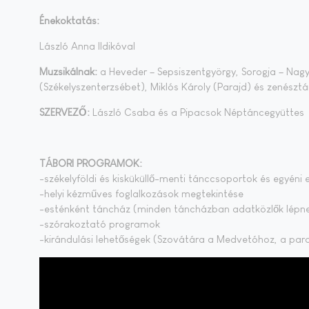
Énekoktatás:
László Anna Ildikóval
Muzsikálnak:
a Heveder – Sepsiszentgyörgy, Sorogja – Na
(Székelyszenterzsébet), Miklós Károly (Parajd) és zenésztá
SZERVEZŐ:
László Csaba és a Pipacsok Néptáncegyüttes
TÁBORI PROGRAMOK:
-székelyföldi és kisküküllő-menti tánccsoportok és egyén
-helyi kézműves foglalkozások megtekintése
-esténként táncház (minden táncházban adatközlők lépne
-szórakoztató programok
-kirándulási lehetőségek (Szovátára a Medvetóhoz, a par