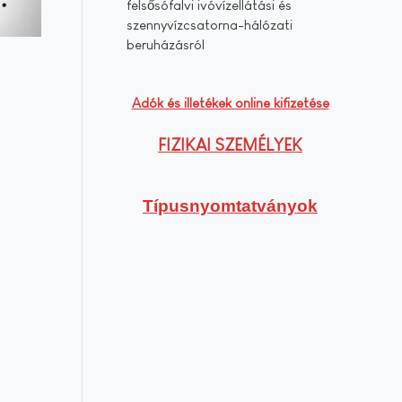
felsősófalvi ivóvízellátási és
szennyvízcsatorna-hálózati
beruházásról
Adók és illetékek online kifizetése
FIZIKAI SZEMÉLYEK
Típusnyomtatványok