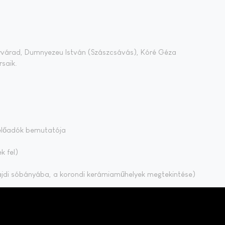
gyvárad, Dumnyezeu István (Szászcsávás), Kóré Géza
rsaik.
i előadók bemutatója
k fel)
ajdi sóbányába, a korondi kerámiaműhelyek megtekintése)