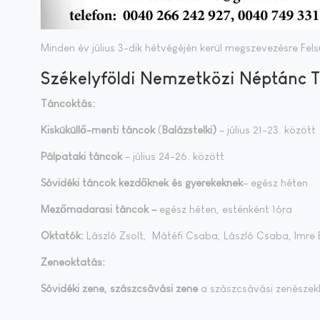
Minden év július 3-dik hétvégéjén kerül megszevezésre F
Székelyföldi Nemzetközi Néptánc T
Táncoktás:
Kisküküllő-menti táncok
(
Balázstelki)
– július 21-23. között
Pálpataki táncok
– július 24-26. között
Sóvidéki táncok kezdőknek és gyerekeknek
– egész héten
Mezőmadarasi táncok
–
egész héten, esténként 1óra
Oktatók:
László Zsolt, Mátéfi Csaba, László Csaba, Imre B
Zeneoktatás:
Sóvidéki zene, szászcsávási zene
a szászcsávási zenészekk