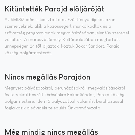
Kitüntették Parajd elöljáróját
Az RMDSZ idén is kiosztotta az Ezüstfenyő díjakat azon
személyeknek, akik a közösségért munkálkodtak és a
szövetség programjainak megvalósításában jelentős szerepet
vállaltak. A marosvásárhelyi Kultúrpalotában megtartott
ünnepségen 24 főt díjaztak, köztük Bokor Sándort, Parajd
község polgármesterét.
Nincs megállás Parajdon
Megnyert pályázatokról, beruházásokról, megvalósításokról
és tervekről beszélt kérésünkre Bokor Sándor, Parajd község
polgármestere. Idén 15 pályázattal, valamint beruházással
foglalkozik a sóvidéki település Önkormányzata.
Még mindig nincs megállás