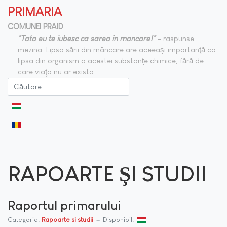
PRIMARIA
COMUNEI PRAID
"Tata eu te iubesc ca sarea in mancare!"
- raspunse
mezina. Lipsa sării din mâncare are aceeaşi importanţă ca
lipsa din organism a acestei substanţe chimice, fără de
care viaţa nu ar exista.
Selectați limba dvs
RAPOARTE ŞI STUDII
Raportul primarului
Categorie:
Rapoarte si studii
Disponibil: