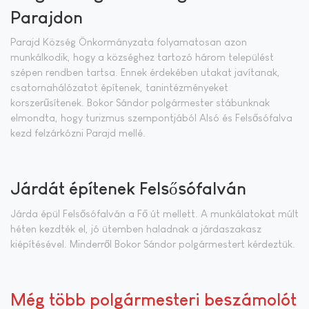
Parajdon
Parajd Község Önkormányzata folyamatosan azon
munkálkodik, hogy a községhez tartozó három települést
szépen rendben tartsa. Ennek érdekében utakat javítanak,
csatornahálózatot építenek, tanintézményeket
korszerűsítenek. Bokor Sándor polgármester stábunknak
elmondta, hogy turizmus szempontjából Alsó és Felsősófalva
kezd felzárkózni Parajd mellé.
Járdát építenek Felsősófalván
Járda épül Felsősófalván a Fő út mellett. A munkálatokat múlt
héten kezdték el, jó ütemben haladnak a járdaszakasz
kiépítésével. Minderről Bokor Sándor polgármestert kérdeztük.
Még több polgármesteri beszámolót