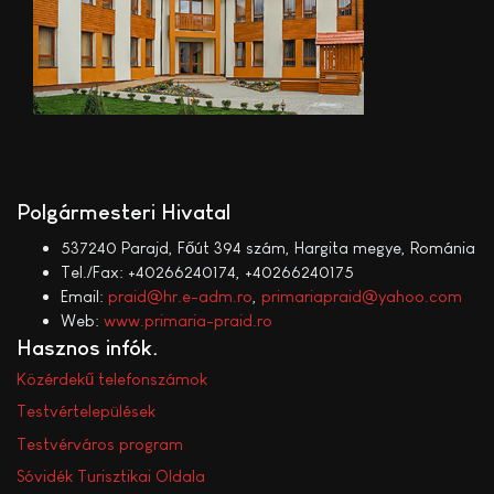
Polgármesteri Hivatal
537240 Parajd, Főút 394 szám, Hargita megye, Románia
Tel./Fax: +40266240174, +40266240175
Email:
praid@hr.e-adm.ro
,
primariapraid@yahoo.com
Web:
www.primaria-praid.ro
Hasznos infók
Közérdekű telefonszámok
Testvértelepülések
Testvérváros program
Sóvidék Turisztikai Oldala