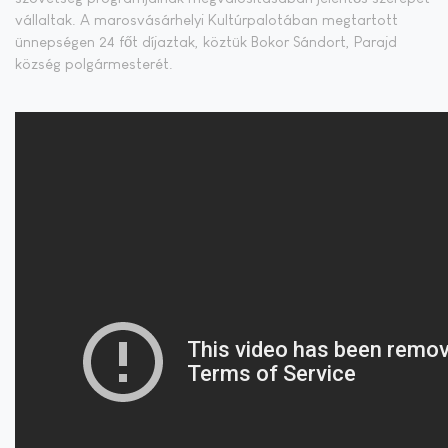
vállaltak. A marosvásárhelyi Kultúrpalotában megtartott
ünnepségen 24 főt díjaztak, köztük Bokor Sándort, Parajd
község polgármesterét.