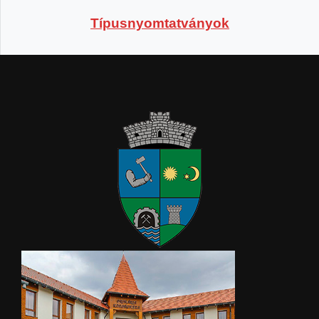
Típusnyomtatványok