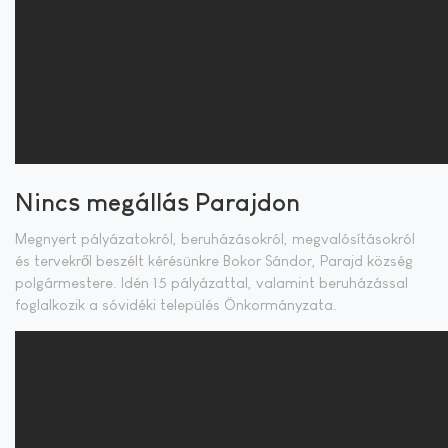
Nincs megállás Parajdon
Megnyert pályázatokról, beruházásokról, megvalósításokról
és tervekről beszélt kérésünkre Bokor Sándor, Parajd község
polgármestere. Idén 15 pályázattal, valamint beruházással
foglalkozik a sóvidéki település Önkormányzata.