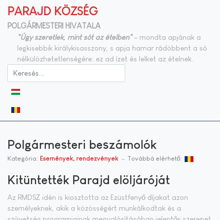
PARAJD KÖZSÉG
POLGÁRMESTERI HIVATALA
"Úgy szeretlek, mint sót az ételben"
– mondta apjának a
legkisebbik királykisasszony, s apja hamar rádöbbent a só
nélkülözhetetlenségére: ez ad ízet és lelket az ételnek.
Válasszon nyelvet
Polgármesteri beszámolók
Kategória:
Események, rendezvények
Továbbá elérhető:
Kitüntették Parajd elöljáróját
Az RMDSZ idén is kiosztotta az Ezüstfenyő díjakat azon
személyeknek, akik a közösségért munkálkodtak és a
szövetség programjainak megvalósításában jelentős szerepet