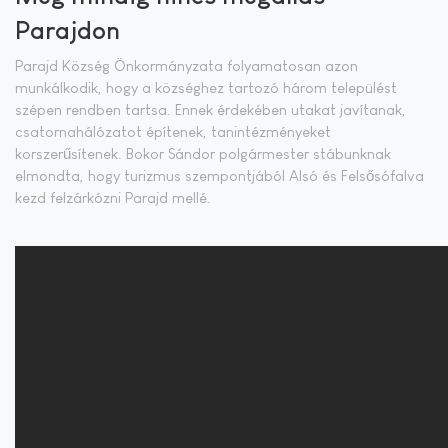
Parajdon
Parajd Község Önkormányzata folyamatosan azon
munkálkodik, hogy a községhez tartozó három települést
szépen rendben tartsa. Ennek érdekében utakat javítanak,
csatornahálózatot építenek, tanintézményeket
korszerűsítenek. Bokor Sándor polgármester stábunknak
elmondta, hogy turizmus szempontjából Alsó és Felsősófalva
kezd felzárkózni Parajd mellé.