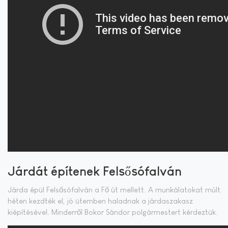
Járdát építenek Felsősófalván
Járda épül Felsősófalván a Fő út mellett. A munkálatokat múlt
héten kezdték el, jó ütemben haladnak a járdaszakasz
kiépítésével. Minderről Bokor Sándor polgármestert kérdeztük.