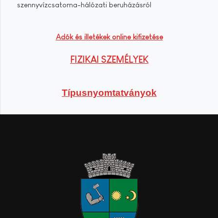
szennyvízcsatorna-hálózati beruházásról
Adók és illetékek online kifizetése
FIZIKAI SZEMÉLYEK
Típusnyomtatványok