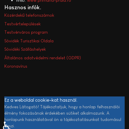
Web:
www.primaria-praid.ro
Hasznos infók
Közérdekű telefonszámok
Testvértelepülések
Testvérváros program
Sóvidék Turisztikai Oldala
Sóvidéki Szálláshelyek
Általános adatvédelmi rendelet (GDPR)
Koronavírus
Ez a weboldal cookie-kat használ.
Kedves Látogató! Tájékoztatjuk, hogy a honlap felhasználói
élmény fokozásának érdekében sütiket alkalmazunk. A
honlapunk használatával ön a tájékoztatásunkat tudomásul
♿
veszi.