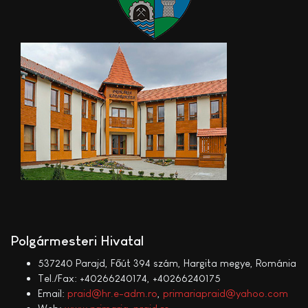
Polgármesteri Hivatal
537240 Parajd, Főút 394 szám, Hargita megye, Románia
Tel./Fax: +40266240174, +40266240175
Email:
praid@hr.e-adm.ro
,
primariapraid@yahoo.com