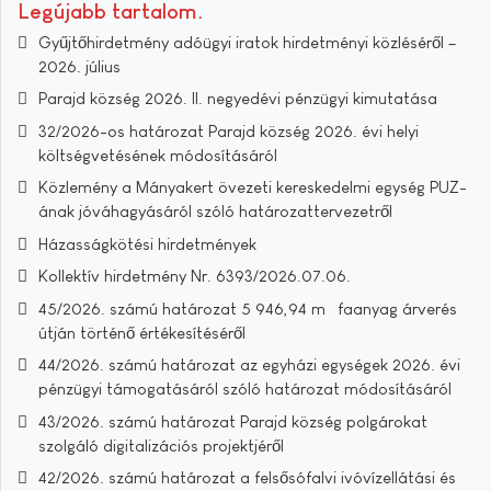
Legújabb tartalom
Gyűjtőhirdetmény adóügyi iratok hirdetményi közléséről –
2026. július
Parajd község 2026. II. negyedévi pénzügyi kimutatása
32/2026-os határozat Parajd község 2026. évi helyi
költségvetésének módosításáról
Közlemény a Mányakert övezeti kereskedelmi egység PUZ-
ának jóváhagyásáról szóló határozattervezetről
Házasságkötési hirdetmények
Kollektív hirdetmény Nr. 6393/2026.07.06.
45/2026. számú határozat 5 946,94 m³ faanyag árverés
útján történő értékesítéséről
44/2026. számú határozat az egyházi egységek 2026. évi
pénzügyi támogatásáról szóló határozat módosításáról
43/2026. számú határozat Parajd község polgárokat
szolgáló digitalizációs projektjéről
42/2026. számú határozat a felsősófalvi ivóvízellátási és