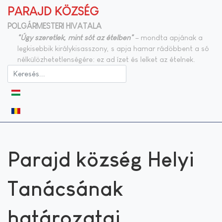
PARAJD KÖZSÉG
POLGÁRMESTERI HIVATALA
"Úgy szeretlek, mint sót az ételben"
– mondta apjának a
legkisebbik királykisasszony, s apja hamar rádöbbent a só
nélkülözhetetlenségére: ez ad ízet és lelket az ételnek.
Válasszon nyelvet
Parajd község Helyi
Tanácsának
határozatai