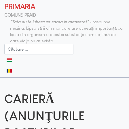
PRIMARIA
COMUNEI PRAID
"Tata eu te iubesc ca sarea in mancare!"
- raspunse
mezina. Lipsa sării din mâncare are aceeaşi importanţă ca
lipsa din organism a acestei substanţe chimice, fără de
care viaţa nu ar exista.
Selectați limba dvs
CARIERĂ
(ANUNŢURILE