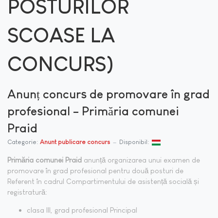
POSTURILOR
SCOASE LA
CONCURS)
Anunț concurs de promovare în grad
profesional – Primăria comunei
Praid
Categorie:
Anunt publicare concurs
Disponibil:
Primăria comunei Praid
anunță organizarea unui examen de
promovare în grad profesional pentru două posturi de
Referent în cadrul Compartimentului de asistență socială și
registratură:
clasa III, grad profesional Principal