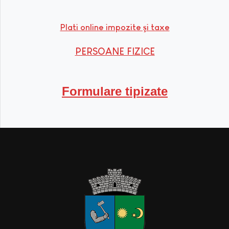
Plati online impozite şi taxe
PERSOANE FIZICE
Formulare tipizate