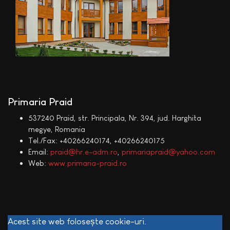
Primaria Praid
537240 Praid, str. Principala, Nr. 394, jud. Harghita
megye, Romania
Tel./Fax: +40266240174, +40266240175
Email:
praid@hr.e-adm.ro
,
primariapraid@yahoo.com
Web:
www.primaria-praid.ro
Acest site web folosește cookie-uri.