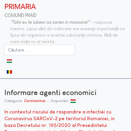
PRIMARIA
COMUNEI PRAID
"Tata eu te iubesc ca sarea in mancare!"
- raspunse
mezina. Lipsa sării din mâncare are aceeaşi importanţă ca
lipsa din organism a acestei substanţe chimice, fără de
care viaţa nu ar exista.
Selectați limba dvs
Informare agenti economici
Categorie:
Coronavirus
Disponibil:
In contextul riscului de raspandire a infectiei cu
Coronavirus SARCoV-2 pe teritoriul Romaniei, in
baza Decretului nr. 195/2020 al Presedintelui