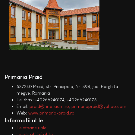
Primaria Praid
537240 Praid, str. Principala, Nr. 394, jud. Harghita
megye, Romania
Tel./Fax: +40266240174, +40266240175
Email:
praid@hr.e-adm.ro
,
primariapraid@yahoo.com
Web:
www.primaria-praid.ro
Informatii utile
Telefoane utile
Localitati infratite