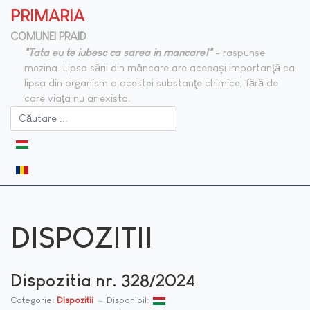
PRIMARIA
COMUNEI PRAID
"Tata eu te iubesc ca sarea in mancare!"
- raspunse
mezina. Lipsa sării din mâncare are aceeaşi importanţă ca
lipsa din organism a acestei substanţe chimice, fără de
care viaţa nu ar exista.
Selectați limba dvs
DISPOZITII
Dispozitia nr. 328/2024
Categorie:
Dispozitii
Disponibil: