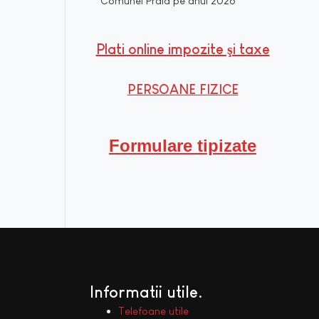
Comunei Praid pe anul 2026
Plati online impozite şi taxe
PERSOANE FIZICE
Formulare tipizate
Informatii utile
Telefoane utile