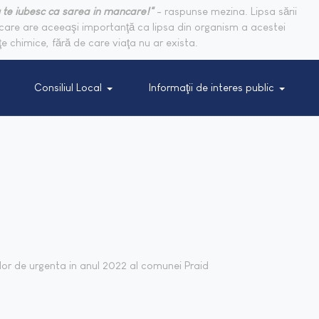
 te iubesc ca sarea in mancare!"
- raspunse mezina. Lipsa sării
are are aceeaşi importanţă ca lipsa din organism a acestei
e chimice, fără de care viaţa nu ar exista.
Consiliul Local
Informaţii de interes public
ilor de urgenta in anul 2022 al comunei Praid