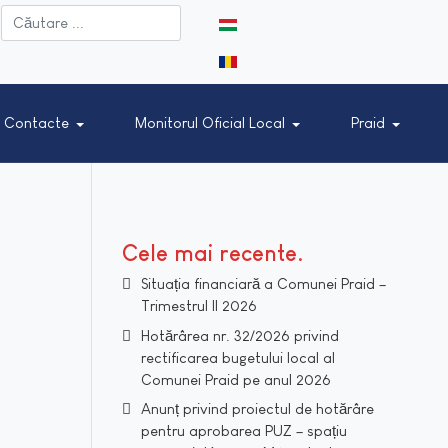
Selectați limba dvs
Contacte
Monitorul Oficial Local
Praid
Cele mai recente
Situația financiară a Comunei Praid –
Trimestrul II 2026
Hotărârea nr. 32/2026 privind
rectificarea bugetului local al
Comunei Praid pe anul 2026
Anunț privind proiectul de hotărâre
pentru aprobarea PUZ – spațiu