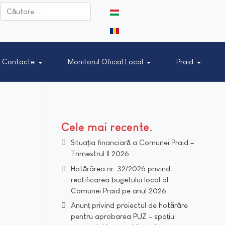
Selectați limba dvs
Contacte
Monitorul Oficial Local
Praid
Cele mai recente
Situația financiară a Comunei Praid –
Trimestrul II 2026
Hotărârea nr. 32/2026 privind
rectificarea bugetului local al
Comunei Praid pe anul 2026
Anunț privind proiectul de hotărâre
pentru aprobarea PUZ – spațiu