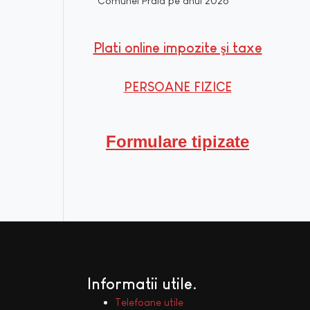
Comunei Praid pe anul 2026
Plati online impozite şi taxe
PERSOANE FIZICE
Formulare tipizate
Informatii utile
Telefoane utile