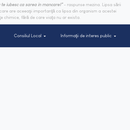
 te iubesc ca sarea in mancare!"
- raspunse mezina. Lipsa sării
are are aceeaşi importanţă ca lipsa din organism a acestei
e chimice, fără de care viaţa nu ar exista.
Consiliul Local
Informaţii de interes public