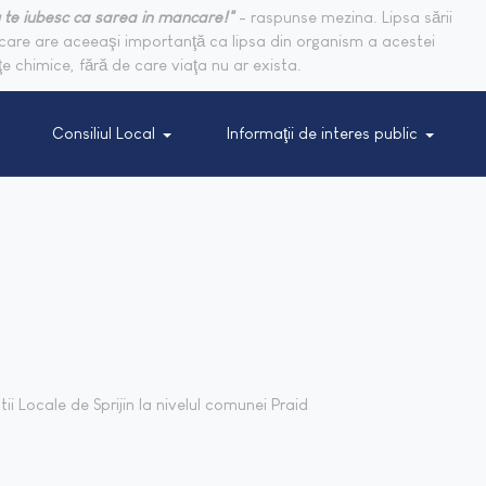
 te iubesc ca sarea in mancare!"
- raspunse mezina. Lipsa sării
are are aceeaşi importanţă ca lipsa din organism a acestei
e chimice, fără de care viaţa nu ar exista.
Consiliul Local
Informaţii de interes public
i Locale de Sprijin la nivelul comunei Praid