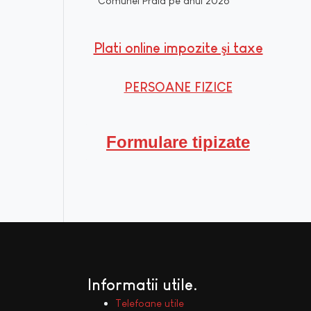
Comunei Praid pe anul 2026
Plati online impozite şi taxe
PERSOANE FIZICE
Formulare tipizate
Informatii utile
Telefoane utile