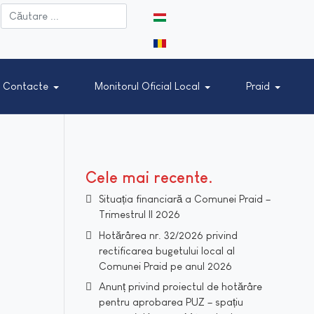
Selectați limba dvs
Contacte
Monitorul Oficial Local
Praid
Cele mai recente
Situația financiară a Comunei Praid –
Trimestrul II 2026
Hotărârea nr. 32/2026 privind
rectificarea bugetului local al
Comunei Praid pe anul 2026
Anunț privind proiectul de hotărâre
pentru aprobarea PUZ – spațiu