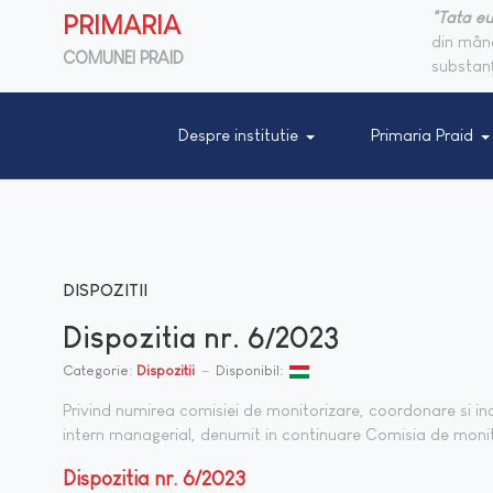
"Tata eu
PRIMARIA
din mânc
COMUNEI PRAID
substanţ
Despre institutie
Primaria Praid
DISPOZITII
Dispozitia nr. 6/2023
Categorie:
Dispozitii
Disponibil:
Privind numirea comisiei de monitorizare, coordonare si in
intern managerial, denumit in continuare Comisia de monito
Dispozitia nr. 6/2023