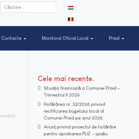
Selectați limba dvs
Contacte
Monitorul Oficial Local
Praid
Cele mai recente
Situația financiară a Comunei Praid –
Trimestrul II 2026
Hotărârea nr. 32/2026 privind
rectificarea bugetului local al
 control
Comunei Praid pe anul 2026
Anunț privind proiectul de hotărâre
pentru aprobarea PUZ – spațiu