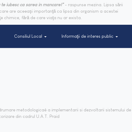
 te iubesc ca sarea in mancare!"
- raspunse mezina. Lipsa sării
are are aceeaşi importanţă ca lipsa din organism a acestei
e chimice, fără de care viaţa nu ar exista.
Consiliul Local
Informaţii de interes public
drumare metodologicaé a implementarii si dezvoltarii sistemului de
rizare din cadrul U.A.T. Praid