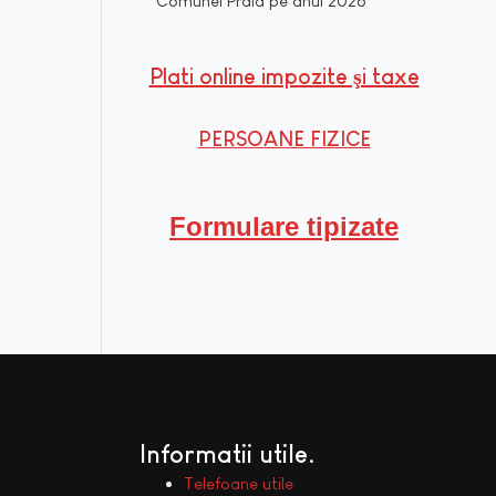
Comunei Praid pe anul 2026
Plati online impozite şi taxe
PERSOANE FIZICE
Formulare tipizate
Informatii utile
Telefoane utile