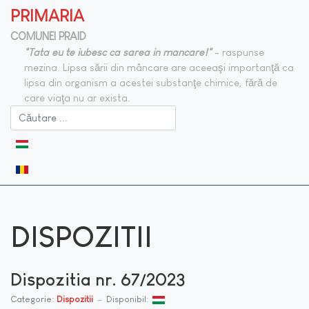
PRIMARIA
COMUNEI PRAID
"Tata eu te iubesc ca sarea in mancare!"
- raspunse
mezina. Lipsa sării din mâncare are aceeaşi importanţă ca
lipsa din organism a acestei substanţe chimice, fără de
care viaţa nu ar exista.
Selectați limba dvs
DISPOZITII
Dispozitia nr. 67/2023
Categorie:
Dispozitii
Disponibil: