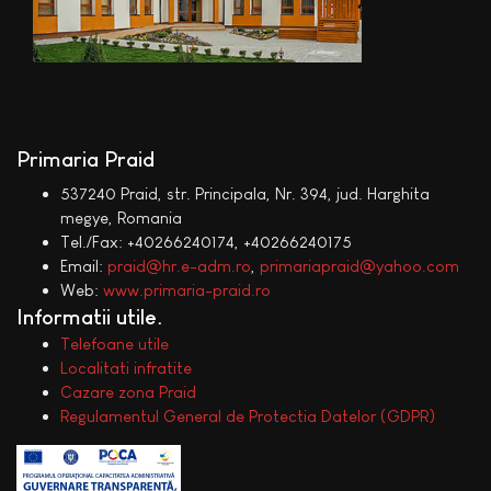
Primaria Praid
537240 Praid, str. Principala, Nr. 394, jud. Harghita
megye, Romania
Tel./Fax: +40266240174, +40266240175
Email:
praid@hr.e-adm.ro
,
primariapraid@yahoo.com
Web:
www.primaria-praid.ro
Informatii utile
Telefoane utile
Localitati infratite
Cazare zona Praid
Regulamentul General de Protectia Datelor (GDPR)