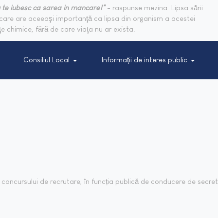
 te iubesc ca sarea in mancare!"
- raspunse mezina. Lipsa sării
are are aceeaşi importanţă ca lipsa din organism a acestei
e chimice, fără de care viaţa nu ar exista.
Consiliul Local
Informaţii de interes public
 concursului de recrutare, în funcția publică de conducere de secre