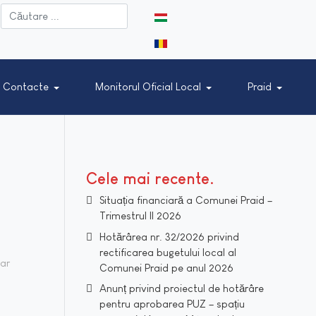
Selectați limba dvs
Contacte
Monitorul Oficial Local
Praid
Cele mai recente
Situația financiară a Comunei Praid –
Trimestrul II 2026
Hotărârea nr. 32/2026 privind
rectificarea bugetului local al
tar
Comunei Praid pe anul 2026
Anunț privind proiectul de hotărâre
pentru aprobarea PUZ – spațiu