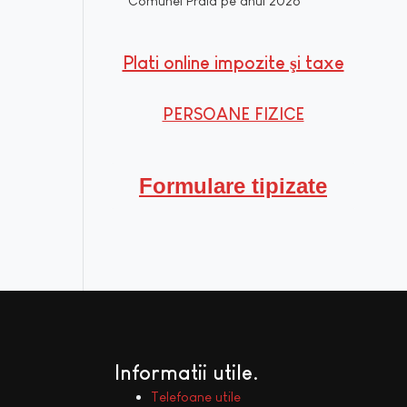
Comunei Praid pe anul 2026
Plati online impozite şi taxe
PERSOANE FIZICE
Formulare tipizate
Informatii utile
Telefoane utile