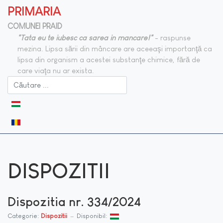
PRIMARIA
COMUNEI PRAID
"Tata eu te iubesc ca sarea in mancare!"
- raspunse
mezina. Lipsa sării din mâncare are aceeaşi importanţă ca
lipsa din organism a acestei substanţe chimice, fără de
care viaţa nu ar exista.
Selectați limba dvs
DISPOZITII
Dispozitia nr. 334/2024
Categorie:
Dispozitii
Disponibil: