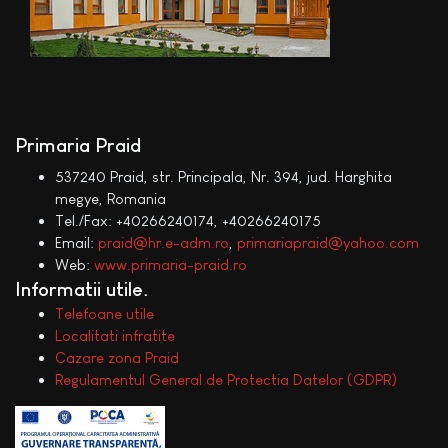
Primaria Praid
537240 Praid, str. Principala, Nr. 394, jud. Harghita
megye, Romania
Tel./Fax: +40266240174, +40266240175
Email:
praid@hr.e-adm.ro
,
primariapraid@yahoo.com
Web:
www.primaria-praid.ro
Informatii utile
Telefoane utile
Localitati infratite
Cazare zona Praid
Regulamentul General de Protectia Datelor (GDPR)