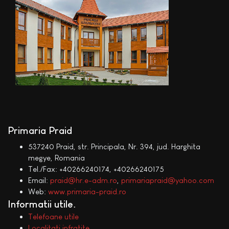
Primaria Praid
537240 Praid, str. Principala, Nr. 394, jud. Harghita
megye, Romania
Tel./Fax: +40266240174, +40266240175
Email:
praid@hr.e-adm.ro
,
primariapraid@yahoo.com
Web:
www.primaria-praid.ro
Informatii utile
Telefoane utile
Localitati infratite