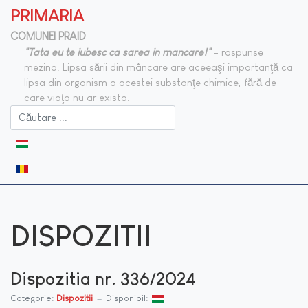
PRIMARIA
COMUNEI PRAID
"Tata eu te iubesc ca sarea in mancare!"
- raspunse
mezina. Lipsa sării din mâncare are aceeaşi importanţă ca
lipsa din organism a acestei substanţe chimice, fără de
care viaţa nu ar exista.
Selectați limba dvs
DISPOZITII
Dispozitia nr. 336/2024
Categorie:
Dispozitii
Disponibil: