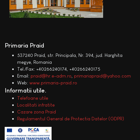
Primaria Praid
537240 Praid, str. Principala, Nr. 394, jud. Harghita
megye, Romania
Tel./Fax: +40266240174, +40266240175
Email:
praid@hr.e-adm.ro
,
primariapraid@yahoo.com
Web:
www.primaria-praid.ro
Informatii utile
Telefoane utile
Localitati infratite
Cazare zona Praid
Regulamentul General de Protectia Datelor (GDPR)