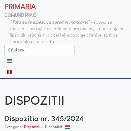
PRIMARIA
COMUNEI PRAID
"Tata eu te iubesc ca sarea in mancare!"
- raspunse
mezina. Lipsa sării din mâncare are aceeaşi importanţă ca
lipsa din organism a acestei substanţe chimice, fără de
care viaţa nu ar exista.
Selectați limba dvs
DISPOZITII
Dispozitia nr. 345/2024
Categorie:
Dispozitii
Disponibil: