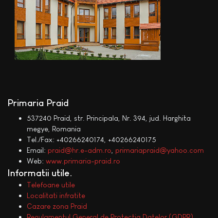
Primaria Praid
537240 Praid, str. Principala, Nr. 394, jud. Harghita
megye, Romania
Tel./Fax: +40266240174, +40266240175
Email:
praid@hr.e-adm.ro
,
primariapraid@yahoo.com
Web:
www.primaria-praid.ro
Informatii utile
Telefoane utile
Localitati infratite
Cazare zona Praid
Regulamentul General de Protectia Datelor (GDPR)