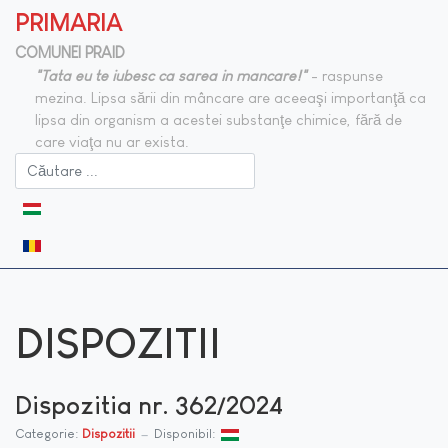
PRIMARIA
COMUNEI PRAID
"Tata eu te iubesc ca sarea in mancare!"
- raspunse
mezina. Lipsa sării din mâncare are aceeaşi importanţă ca
lipsa din organism a acestei substanţe chimice, fără de
care viaţa nu ar exista.
Selectați limba dvs
DISPOZITII
Dispozitia nr. 362/2024
Categorie:
Dispozitii
Disponibil: