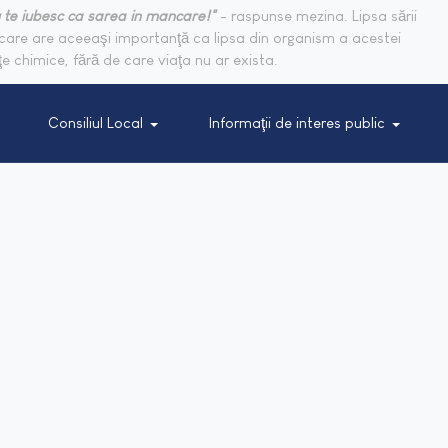
 te iubesc ca sarea in mancare!"
- raspunse mezina. Lipsa sării
are are aceeaşi importanţă ca lipsa din organism a acestei
e chimice, fără de care viaţa nu ar exista.
Consiliul Local
Informaţii de interes public