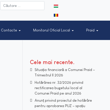
Selectați limba dvs
Contacte
Monitorul Oficial Local
Praid
Cele mai recente
Situația financiară a Comunei Praid –
Trimestrul II 2026
Hotărârea nr. 32/2026 privind
rectificarea bugetului local al
Comunei Praid pe anul 2026
Anunț privind proiectul de hotărâre
pentru aprobarea PUZ – spațiu