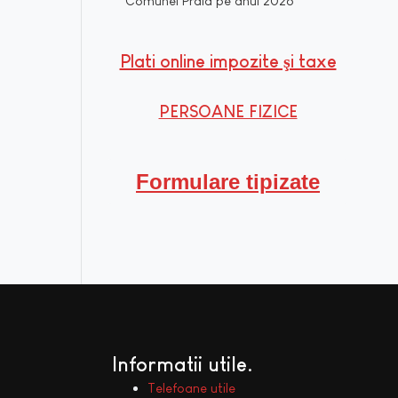
Comunei Praid pe anul 2026
Plati online impozite şi taxe
PERSOANE FIZICE
Formulare tipizate
Informatii utile
Telefoane utile