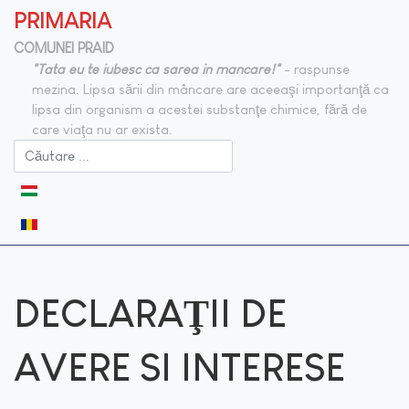
PRIMARIA
COMUNEI PRAID
"Tata eu te iubesc ca sarea in mancare!"
- raspunse
mezina. Lipsa sării din mâncare are aceeaşi importanţă ca
lipsa din organism a acestei substanţe chimice, fără de
care viaţa nu ar exista.
Selectați limba dvs
DECLARAŢII DE
AVERE SI INTERESE