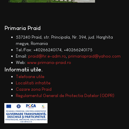
Primaria Praid
537240 Praid, str. Principala, Nr. 394, jud. Harghita
megye, Romania
Tel./Fax: +40266240174, +40266240175
Email:
praid@hr.e-adm.ro
,
primariapraid@yahoo.com
Web:
www.primaria-praid.ro
Informatii utile
Telefoane utile
Localitati infratite
Cazare zona Praid
Regulamentul General de Protectia Datelor (GDPR)