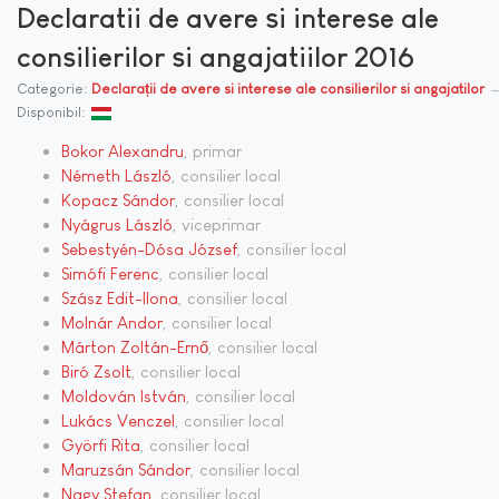
Declaratii de avere si interese ale
consilierilor si angajatiilor 2016
Categorie:
Declarații de avere si interese ale consilierilor si angajatilor
Disponibil:
Bokor Alexandru
, primar
Németh László
, consilier local
Kopacz Sándor
, consilier local
Nyágrus László
, viceprimar
Sebestyén-Dósa József
, consilier local
Simófi Ferenc
, consilier local
Szász Edit-Ilona
, consilier local
Molnár Andor
, consilier local
Márton Zoltán-Ernő
, consilier local
Biró Zsolt
, consilier local
Moldován István
, consilier local
Lukács Venczel
, consilier local
Györfi Rita
, consilier local
Maruzsán Sándor
, consilier local
Nagy Stefan
, consilier local