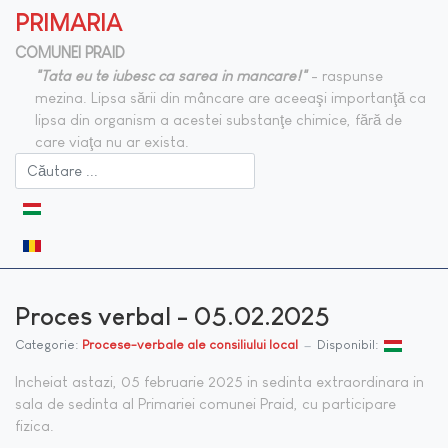
PRIMARIA
COMUNEI PRAID
"Tata eu te iubesc ca sarea in mancare!"
- raspunse
mezina. Lipsa sării din mâncare are aceeaşi importanţă ca
lipsa din organism a acestei substanţe chimice, fără de
care viaţa nu ar exista.
Selectați limba dvs
Proces verbal - 05.02.2025
Categorie:
Procese-verbale ale consiliului local
Disponibil:
Incheiat astazi, 05 februarie 2025 in sedinta extraordinara in
sala de sedinta al Primariei comunei Praid, cu participare
fizica.