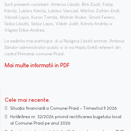
Sunt prezenti consilierii: Ambrus László, Bíró Zsolt, Fülöp
Károly, Lukács Károly, Lukács Venczel, Márton Zoltán-Ernő,
Váradi Lajos, Kuron Tamás, Molnár Andor, Simofi Ferenc,
Szász László, Szász Lajos, Vákár Judit, Károly András si
Vágási Erika-Andrea.
La sedinta mai participa: d-ul Nyágrus László primar, Ambrus
Sándor administrator public si d-na Hajdu Enikő referent din
cadrul Primariei comunei Praid.
Mai multe informatii in PDF
Cele mai recente
Situația financiară a Comunei Praid – Trimestrul II 2026
Hotărârea nr. 32/2026 privind rectificarea bugetului local
al Comunei Praid pe anul 2026