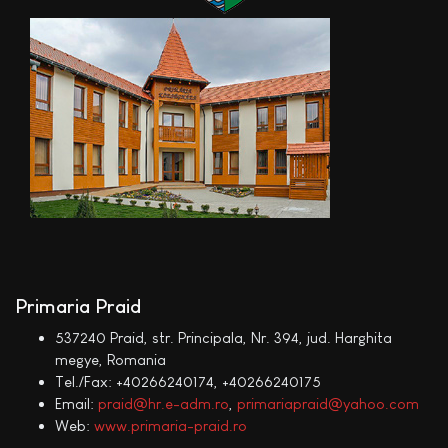
Primaria Praid
537240 Praid, str. Principala, Nr. 394, jud. Harghita
megye, Romania
Tel./Fax: +40266240174, +40266240175
Email:
praid@hr.e-adm.ro
,
primariapraid@yahoo.com
Web:
www.primaria-praid.ro