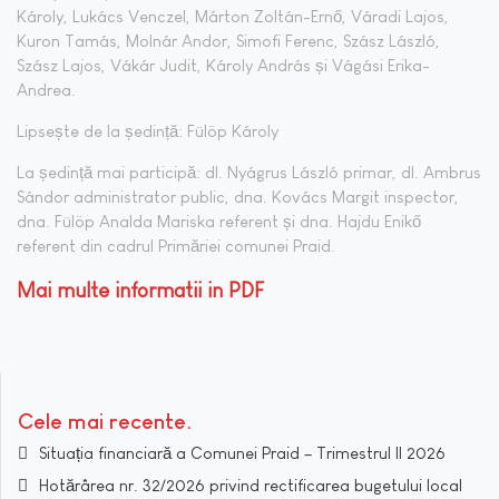
Károly, Lukács Venczel, Márton Zoltán-Ernő, Váradi Lajos,
Kuron Tamás, Molnár Andor, Simofi Ferenc, Szász László,
Szász Lajos, Vákár Judit, Károly András și Vágási Erika-
Andrea.
Lipsește de la ședință: Fülöp Károly
La ședință mai participă: dl. Nyágrus László primar, dl. Ambrus
Sándor administrator public, dna. Kovács Margit inspector,
dna. Fülöp Analda Mariska referent și dna. Hajdu Enikő
referent din cadrul Primăriei comunei Praid.
Mai multe informatii in PDF
Cele mai recente
Situația financiară a Comunei Praid – Trimestrul II 2026
Hotărârea nr. 32/2026 privind rectificarea bugetului local