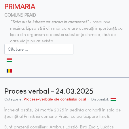
PRIMARIA
COMUNEI PRAID
"Tata eu te iubesc ca sarea in mancare!"
- raspunse
mezina. Lipsa sării din mâncare are aceeaşi importanţă ca
lipsa din organism a acestei substanţe chimice, fără de
care viaţa nu ar exista.
Selectați limba dvs
Proces verbal - 24.03.2025
Categorie:
Procese-verbale ale consiliului local
Disponibil:
Încheiat astăzi, 24 martie 2025 în ședința ordinară în sala de
ședință al Primăriei comunei Praid, cu participare fizică.
Sunt prezenți consilierii: Ambrus László, Biró Zsolt, Lukács