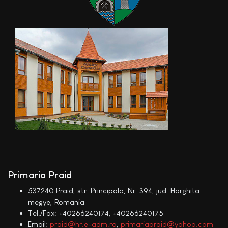
Primaria Praid
537240 Praid, str. Principala, Nr. 394, jud. Harghita
megye, Romania
Tel./Fax: +40266240174, +40266240175
Email:
praid@hr.e-adm.ro
,
primariapraid@yahoo.com