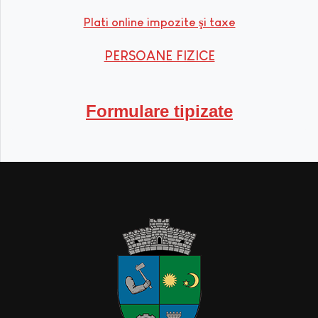
Plati online impozite şi taxe
PERSOANE FIZICE
Formulare tipizate