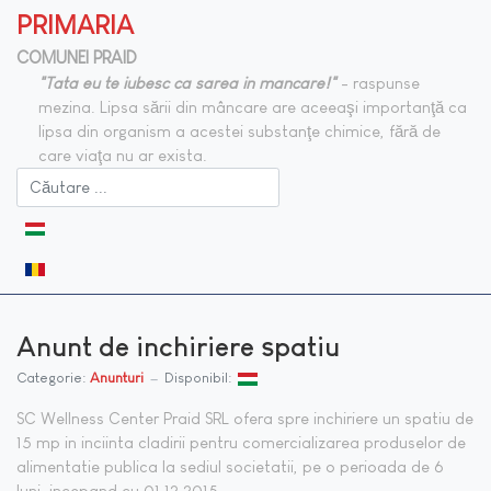
PRIMARIA
COMUNEI PRAID
"Tata eu te iubesc ca sarea in mancare!"
- raspunse
mezina. Lipsa sării din mâncare are aceeaşi importanţă ca
lipsa din organism a acestei substanţe chimice, fără de
care viaţa nu ar exista.
Selectați limba dvs
Anunt de inchiriere spatiu
Categorie:
Anunturi
Disponibil:
SC Wellness Center Praid SRL ofera spre inchiriere un spatiu de
15 mp in inciinta cladirii pentru comercializarea produselor de
alimentatie publica la sediul societatii, pe o perioada de 6
luni, incepand cu 01.12.2015.