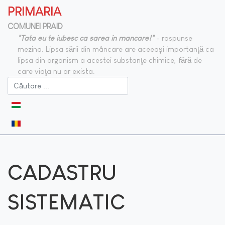
PRIMARIA
COMUNEI PRAID
"Tata eu te iubesc ca sarea in mancare!"
- raspunse
mezina. Lipsa sării din mâncare are aceeaşi importanţă ca
lipsa din organism a acestei substanţe chimice, fără de
care viaţa nu ar exista.
Selectați limba dvs
CADASTRU
SISTEMATIC