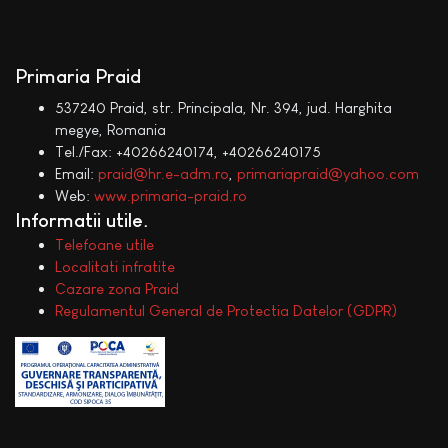
Primaria Praid
537240 Praid, str. Principala, Nr. 394, jud. Harghita
megye, Romania
Tel./Fax: +40266240174, +40266240175
Email:
praid@hr.e-adm.ro
,
primariapraid@yahoo.com
Web:
www.primaria-praid.ro
Informatii utile
Telefoane utile
Localitati infratite
Cazare zona Praid
Regulamentul General de Protectia Datelor (GDPR)