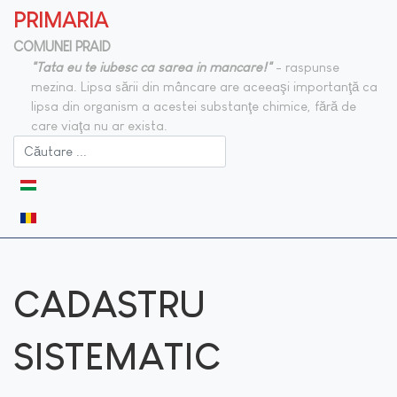
PRIMARIA
COMUNEI PRAID
"Tata eu te iubesc ca sarea in mancare!"
- raspunse
mezina. Lipsa sării din mâncare are aceeaşi importanţă ca
lipsa din organism a acestei substanţe chimice, fără de
care viaţa nu ar exista.
Selectați limba dvs
CADASTRU
SISTEMATIC