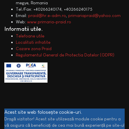
megye, Romania
Tel./Fax: +40266240174, +40266240175
Email:
praid@hr.e-adm.ro
,
primariapraid@yahoo.com
Web:
www.primaria-praid.ro
Informatii utile
Telefoane utile
Localitati infratite
Cazare zona Praid
Regulamentul General de Protectia Datelor (GDPR)
Acest site web folosește cookie-uri.
Dragă vizitator! Acest site utilizează module cookie pentru a
vă asigura că beneficiați de cea mai bună experiență pe site-ul